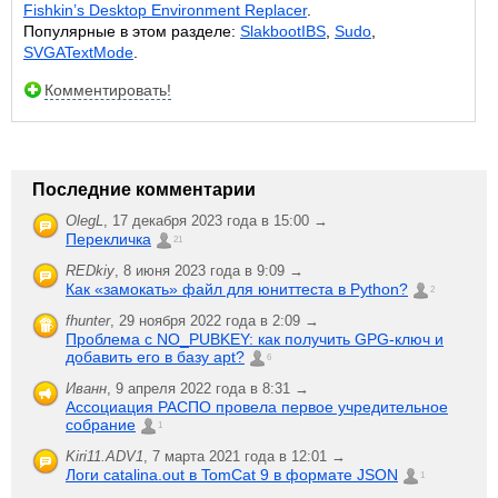
Fishkin’s Desktop Environment Replacer
.
Популярные в этом разделе:
SlakbootIBS
,
Sudo
,
SVGATextMode
.
Комментировать!
Последние комментарии
OlegL
,
17 декабря 2023 года в 15:00 →
Перекличка
21
REDkiy
,
8 июня 2023 года в 9:09 →
Как «замокать» файл для юниттеста в Python?
2
fhunter
,
29 ноября 2022 года в 2:09 →
Проблема с NO_PUBKEY: как получить GPG-ключ и
добавить его в базу apt?
6
Иванн
,
9 апреля 2022 года в 8:31 →
Ассоциация РАСПО провела первое учредительное
собрание
1
Kiri11.ADV1
,
7 марта 2021 года в 12:01 →
Логи catalina.out в TomCat 9 в формате JSON
1