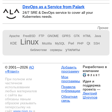
DevOps as a Service from Palark
24/7 SRE & DevOps service to cover all your
Kubernetes needs.
Прочее
Apache
FreeBSD
FTP
GNOME
GPRS
GTK
HTML
Java
Linux
KDE
Perl
Qt
Mozilla
MySQL
PHP
SSH
утилиты
библиотеки
серверы
Разработано в
© 2001—2026
АО
Добавить
компании
«Флант»
программу
Мои
При полном или
программы
Идея и
частичном
поддержка
Правила
использовании
проекта —
публикации
любых материалов
Дмитрий
с сайта вы
Обратная
Шурупов
обязаны явным
связь
образом указывать
гиперссылку на
сайт
www.nixp.ru
в