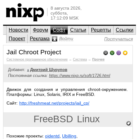
8 августа 2026,
суббота,
17:12:09 MSK
Новости
Форум
Софт
Статьи
Рецепты
Ссылки
Проект
Реклама
Войти
Постучаться
Jail Chroot Project
Системное программное обеспечение
→
Система
→
Прочее
Добавил:
Дмитрий Шурупов
Постоянная ссылка:
https://www.nixp.ru/soft/1726.html
Движок для создания и управления chroot-окружением.
Платформы: Linux, Solaris, IRIX и FreeBSD.
Сайт:
http://freshmeat.net/projects/jail_cp/
FreeBSD
Linux
Похожие проекты:
oidentd
,
Ubilling
,