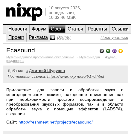
10 августа 2026,
понедельник,
10:32:46 MSK
Новости
Форум
Софт
Статьи
Рецепты
Ссылки
Проект
Реклама
Войти
Постучаться
Ecasound
Мультимедийное программное обеспечение
→
Мультимедиа
→
Аудио:
редакторы
Добавил:
Дмитрий Шурупов
Постоянная ссылка:
https://www.nixp.ru/soft/170.html
Приложение для записи и обработки звука в
многодорожечном режиме, находящее применение как
при необходимости простого воспроизведения и
преобразования звуковых форматов, так и в области
обработки звука с помощью эффектов (LADSPA),
сведения.
Сайт:
http://freshmeat.net/projects/ecasound/