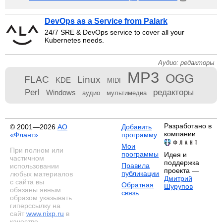
DevOps as a Service from Palark
24/7 SRE & DevOps service to cover all your
Kubernetes needs.
Аудио: редакторы
MP3
OGG
FLAC
Linux
KDE
MIDI
Perl
редакторы
Windows
аудио
мультимедиа
Разработано в
© 2001—2026
АО
Добавить
компании
«Флант»
программу
Мои
При полном или
программы
Идея и
частичном
поддержка
Правила
использовании
проекта —
публикации
любых материалов
Дмитрий
с сайта вы
Обратная
Шурупов
обязаны явным
связь
образом указывать
гиперссылку на
сайт
www.nixp.ru
в
качестве