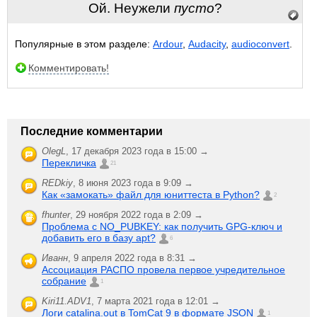
Ой. Неужели
пусто
?
Популярные в этом разделе:
Ardour
,
Audacity
,
audioconvert
.
Комментировать!
Последние комментарии
OlegL
,
17 декабря 2023 года в 15:00 →
Перекличка
21
REDkiy
,
8 июня 2023 года в 9:09 →
Как «замокать» файл для юниттеста в Python?
2
fhunter
,
29 ноября 2022 года в 2:09 →
Проблема с NO_PUBKEY: как получить GPG-ключ и
добавить его в базу apt?
6
Иванн
,
9 апреля 2022 года в 8:31 →
Ассоциация РАСПО провела первое учредительное
собрание
1
Kiri11.ADV1
,
7 марта 2021 года в 12:01 →
Логи catalina.out в TomCat 9 в формате JSON
1