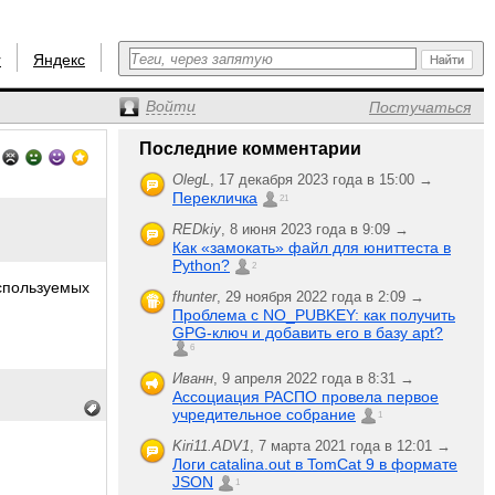
r
Яндекс
Войти
Постучаться
Последние комментарии
OlegL
,
17 декабря 2023 года в 15:00 →
Перекличка
21
REDkiy
,
8 июня 2023 года в 9:09 →
Как «замокать» файл для юниттеста в
Python?
2
спользуемых
fhunter
,
29 ноября 2022 года в 2:09 →
Проблема с NO_PUBKEY: как получить
GPG-ключ и добавить его в базу apt?
6
Иванн
,
9 апреля 2022 года в 8:31 →
Ассоциация РАСПО провела первое
учредительное собрание
1
Kiri11.ADV1
,
7 марта 2021 года в 12:01 →
Логи catalina.out в TomCat 9 в формате
JSON
1