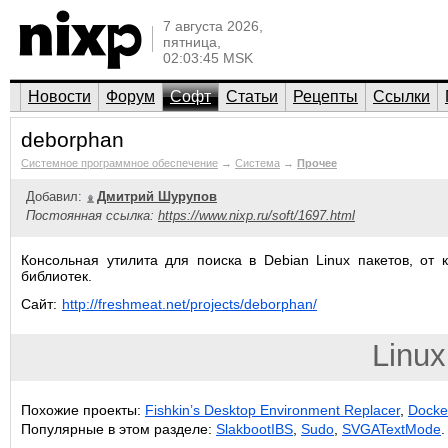
7 августа 2026,
пятница,
02:03:45 MSK
Новости
Форум
Софт
Статьи
Рецепты
Ссылки
deborphan
Системное программное обеспечение
→
Система
→
Прочее
Добавил:
Дмитрий Шурупов
Постоянная ссылка:
https://www.nixp.ru/soft/1697.html
Консольная утилита для поиска в Debian Linux пакетов, от
библиотек.
Сайт:
http://freshmeat.net/projects/deborphan/
Linux
Похожие проекты:
Fishkin’s Desktop Environment Replacer
,
Docke
Популярные в этом разделе:
SlakbootIBS
,
Sudo
,
SVGATextMode
.