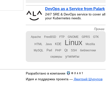
DevOps as a Service from Palark
24/7 SRE & DevOps service to cover all
your Kubernetes needs.
Прочее
Apache
FreeBSD
FTP
GNOME
GPRS
GTK
Linux
KDE
HTML
Java
Mozilla
Perl
Qt
MySQL
PHP
SSH
библиотеки
утилиты
серверы
Разработано в компании
Идея и поддержка проекта —
Дмитрий Шурупов