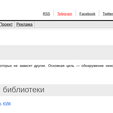
RSS
Telegram
Facebook
Twitte
Проект
Реклама
 которых не зависят другие. Основная цель — обнаружение неи
библиотеки
r
,
KVM
.