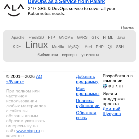
DevOps as a Service from Palark
24/7 SRE & DevOps service to cover all your
Kubernetes needs.
Прочее
Apache
FreeBSD
FTP
GNOME
GPRS
GTK
HTML
Java
Linux
KDE
Perl
Qt
Mozilla
MySQL
PHP
SSH
утилиты
библиотеки
серверы
Разработано в
© 2001—2026
АО
Добавить
компании
«Флант»
программу
Мои
При полном или
программы
Идея и
частичном
поддержка
Правила
использовании
проекта —
публикации
любых материалов
Дмитрий
с сайта вы
Обратная
Шурупов
обязаны явным
связь
образом указывать
гиперссылку на
сайт
www.nixp.ru
в
качестве