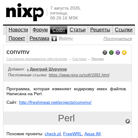
7 августа 2026,
пятница,
06:26:16 MSK
Новости
Форум
Софт
Статьи
Рецепты
Ссылки
Проект
Реклама
Войти
Постучаться
convmv
Системное программное обеспечение
→
Система
→
Прочее
Добавил:
Дмитрий Шурупов
Постоянная ссылка:
https://www.nixp.ru/soft/1691.html
Программа, которая изменяет кодировку имен файлов.
Написана на Perl.
Сайт:
http://freshmeat.net/projects/convmv/
Perl
Похожие проекты:
check.pl
,
FreeWRL
,
Aqua IM
.