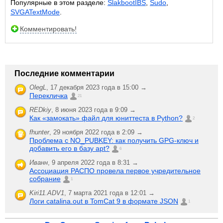
Популярные в этом разделе:
SlakbootIBS
,
Sudo
,
SVGATextMode
.
Комментировать!
Последние комментарии
OlegL
,
17 декабря 2023 года в 15:00 →
Перекличка
21
REDkiy
,
8 июня 2023 года в 9:09 →
Как «замокать» файл для юниттеста в Python?
2
fhunter
,
29 ноября 2022 года в 2:09 →
Проблема с NO_PUBKEY: как получить GPG-ключ и
добавить его в базу apt?
6
Иванн
,
9 апреля 2022 года в 8:31 →
Ассоциация РАСПО провела первое учредительное
собрание
1
Kiri11.ADV1
,
7 марта 2021 года в 12:01 →
Логи catalina.out в TomCat 9 в формате JSON
1