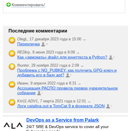
Комментировать!
Последние комментарии
OlegL
,
17 декабря 2023 года в 15:00 →
Перекличка
21
REDkiy
,
8 июня 2023 года в 9:09 →
Как «замокать» файл для юниттеста в Python?
2
fhunter
,
29 ноября 2022 года в 2:09 →
Проблема с NO_PUBKEY: как получить GPG-ключ и
добавить его в базу apt?
6
Иванн
,
9 апреля 2022 года в 8:31 →
Ассоциация РАСПО провела первое учредительное
собрание
1
Kiri11.ADV1
,
7 марта 2021 года в 12:01 →
Логи catalina.out в TomCat 9 в формате JSON
1
DevOps as a Service from Palark
24/7 SRE & DevOps service to cover all your