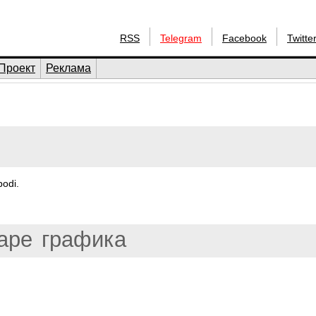
RSS
Telegram
Facebook
Twitte
Проект
Реклама
odi.
ape
графика