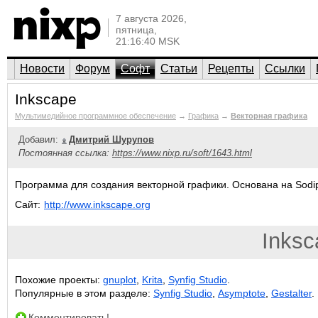
7 августа 2026,
пятница,
21:16:40 MSK
Новости
Форум
Софт
Статьи
Рецепты
Ссылки
Inkscape
Мультимедийное программное обеспечение
→
Графика
→
Векторная графика
Добавил:
Дмитрий Шурупов
Постоянная ссылка:
https://www.nixp.ru/soft/1643.html
Программа для создания векторной графики. Основана на Sodip
Сайт:
http://www.inkscape.org
Inksc
Похожие проекты:
gnuplot
,
Krita
,
Synfig Studio
.
Популярные в этом разделе:
Synfig Studio
,
Asymptote
,
Gestalter
.
Комментировать!