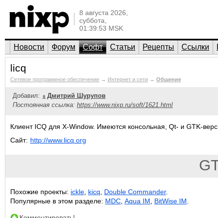
8 августа 2026,
суббота,
01:39:53 MSK
Новости
Форум
Софт
Статьи
Рецепты
Ссылки
licq
Сетевое программное обеспечение
→
Интернет и сети
→
Общение
Добавил:
Дмитрий Шурупов
Постоянная ссылка:
https://www.nixp.ru/soft/1621.html
Клиент ICQ для X-Window. Имеются консольная, Qt- и GTK-вер
Сайт:
http://www.licq.org
G
Похожие проекты:
ickle
,
kicq
,
Double Commander
.
Популярные в этом разделе:
MDC
,
Aqua IM
,
BitWise IM
.
Комментировать!