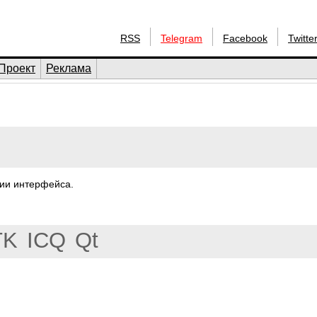
RSS
Telegram
Facebook
Twitte
Проект
Реклама
сии интерфейса.
TK
ICQ
Qt