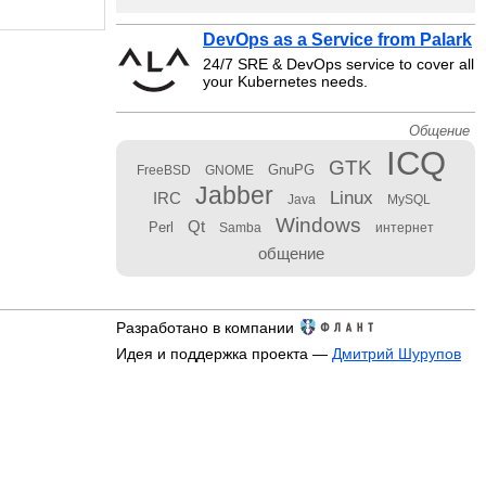
DevOps as a Service from Palark
24/7 SRE & DevOps service to cover all
your Kubernetes needs.
Общение
ICQ
GTK
GnuPG
FreeBSD
GNOME
Jabber
Linux
IRC
Java
MySQL
Windows
Qt
Perl
Samba
интернет
общение
Разработано в компании
Идея и поддержка проекта —
Дмитрий Шурупов