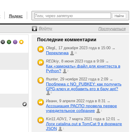
r
Яндекс
Войти
Постучаться
Последние комментарии
OlegL
,
17 декабря 2023 года в 15:00 →
Перекличка
21
REDkiy
,
8 июня 2023 года в 9:09 →
Как «замокать» файл для юниттеста в
Python?
2
fhunter
,
29 ноября 2022 года в 2:09 →
Проблема с NO_PUBKEY: как получить
GPG-ключ и добавить его в базу apt?
6
Иванн
,
9 апреля 2022 года в 8:31 →
Ассоциация РАСПО провела первое
учредительное собрание
1
Kiri11.ADV1
,
7 марта 2021 года в 12:01 →
Логи catalina.out в TomCat 9 в формате
JSON
1