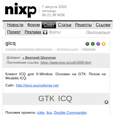
7 августа 2026,
пятница,
06:21:38 MSK
Новости
Форум
Софт
Статьи
Рецепты
Ссылки
Проект
Реклама
Войти
Постучаться
gicq
Сетевое программное обеспечение
→
Интернет и сети
→
Общение
Добавил:
Дмитрий Шурупов
Постоянная ссылка:
https://www.nixp.ru/soft/1609.html
Клиент ICQ для X-Window. Основан на GTK. Похож на
Mirabilis ICQ.
Сайт:
http://gicq.sourceforge.net
GTK
ICQ
Похожие проекты:
ickle
,
licq
,
Double Commander
.