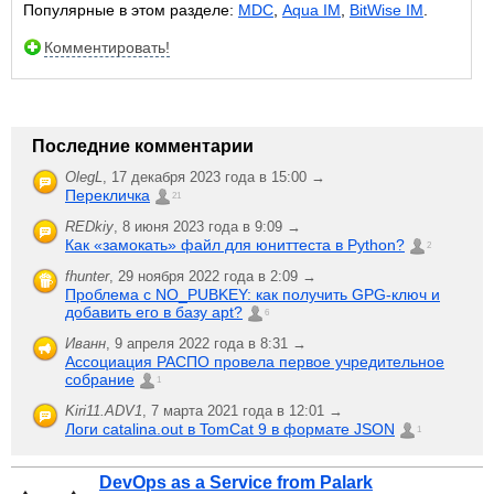
Популярные в этом разделе:
MDC
,
Aqua IM
,
BitWise IM
.
Комментировать!
Последние комментарии
OlegL
,
17 декабря 2023 года в 15:00 →
Перекличка
21
REDkiy
,
8 июня 2023 года в 9:09 →
Как «замокать» файл для юниттеста в Python?
2
fhunter
,
29 ноября 2022 года в 2:09 →
Проблема с NO_PUBKEY: как получить GPG-ключ и
добавить его в базу apt?
6
Иванн
,
9 апреля 2022 года в 8:31 →
Ассоциация РАСПО провела первое учредительное
собрание
1
Kiri11.ADV1
,
7 марта 2021 года в 12:01 →
Логи catalina.out в TomCat 9 в формате JSON
1
DevOps as a Service from Palark