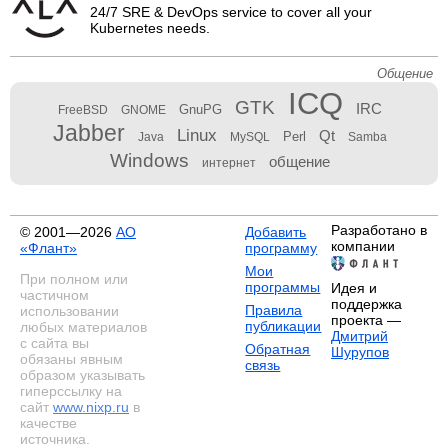
24/7 SRE & DevOps service to cover all your
Kubernetes needs.
Общение
ICQ
GTK
IRC
GnuPG
FreeBSD
GNOME
Jabber
Linux
Qt
Perl
Java
MySQL
Samba
Windows
общение
интернет
Разработано в
© 2001—2026
АО
Добавить
компании
«Флант»
программу
Мои
При полном или
программы
Идея и
частичном
поддержка
Правила
использовании
проекта —
публикации
любых материалов
Дмитрий
с сайта вы
Обратная
Шурупов
обязаны явным
связь
образом указывать
гиперссылку на
сайт
www.nixp.ru
в
качестве
источника.