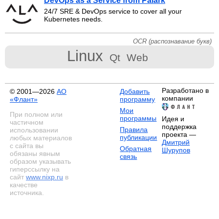
DevOps as a Service from Palark
24/7 SRE & DevOps service to cover all your
Kubernetes needs.
OCR (распознавание букв)
Linux
Qt
Web
Разработано в
© 2001—2026
АО
Добавить
компании
«Флант»
программу
Мои
При полном или
программы
Идея и
частичном
поддержка
Правила
использовании
проекта —
публикации
любых материалов
Дмитрий
с сайта вы
Обратная
Шурупов
обязаны явным
связь
образом указывать
гиперссылку на
сайт
www.nixp.ru
в
качестве
источника.