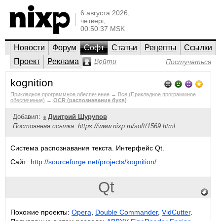
6 августа 2026,
четверг,
00:50:37 MSK
Новости
Форум
Софт
Статьи
Рецепты
Ссылки
Проект
Реклама
Войти
Постучаться
kognition
Прикладное программное обеспечение
→
Все (Прикладное программное
обеспечение)
→
OCR (распознавание букв)
Добавил:
Дмитрий Шурупов
Постоянная ссылка:
https://www.nixp.ru/soft/1569.html
Система распознавания текста. Интерфейс Qt.
Сайт:
http://sourceforge.net/projects/kognition/
Qt
Похожие проекты:
Opera
,
Double Commander
,
VidCutter
.