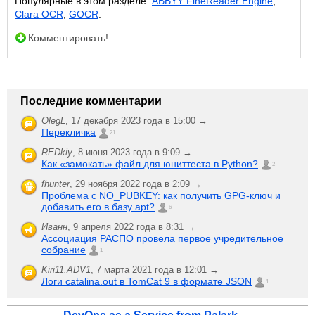
Популярные в этом разделе:
ABBYY FineReader Engine
,
Clara OCR
,
GOCR
.
Комментировать!
Последние комментарии
OlegL
,
17 декабря 2023 года в 15:00 →
Перекличка
21
REDkiy
,
8 июня 2023 года в 9:09 →
Как «замокать» файл для юниттеста в Python?
2
fhunter
,
29 ноября 2022 года в 2:09 →
Проблема с NO_PUBKEY: как получить GPG-ключ и
добавить его в базу apt?
6
Иванн
,
9 апреля 2022 года в 8:31 →
Ассоциация РАСПО провела первое учредительное
собрание
1
Kiri11.ADV1
,
7 марта 2021 года в 12:01 →
Логи catalina.out в TomCat 9 в формате JSON
1