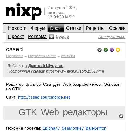
7 августа 2026,
пятница,
13:04:50 MSK
Новости
Форум
Софт
Статьи
Рецепты
Ссылки
Проект
Реклама
Войти
Постучаться
cssed
Разработка
→
Разработка сайтов
→
Утилиты
Добавил:
Дмитрий Шурупов
Постоянная ссылка:
https://www.nixp.ru/soft/1554.html
Редактор файлов CSS для Web-разработчиков. Основан
на GTK.
Сайт:
http://cssed.sourceforge.net
GTK
Web
редакторы
Похожие проекты:
Epiphany
,
SeaMonkey
,
BlueGriffon
.