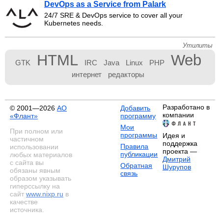
DevOps as a Service from Palark
24/7 SRE & DevOps service to cover all your
Kubernetes needs.
Утилиты
HTML
Web
GTK
IRC
Java
Linux
PHP
интернет
редакторы
Разработано в
© 2001—2026
АО
Добавить
компании
«Флант»
программу
Мои
При полном или
программы
Идея и
частичном
поддержка
Правила
использовании
проекта —
публикации
любых материалов
Дмитрий
с сайта вы
Обратная
Шурупов
обязаны явным
связь
образом указывать
гиперссылку на
сайт
www.nixp.ru
в
качестве
источника.