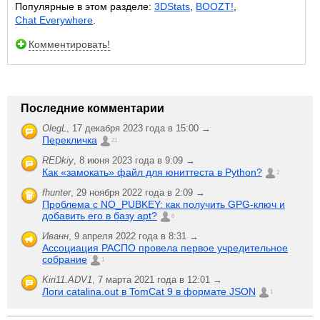
Популярные в этом разделе:
3DStats
,
BOOZT!
,
Chat Everywhere
.
Комментировать!
Последние комментарии
OlegL
,
17 декабря 2023 года в 15:00 →
Перекличка
21
REDkiy
,
8 июня 2023 года в 9:09 →
Как «замокать» файл для юниттеста в Python?
2
fhunter
,
29 ноября 2022 года в 2:09 →
Проблема с NO_PUBKEY: как получить GPG-ключ и
добавить его в базу apt?
6
Иванн
,
9 апреля 2022 года в 8:31 →
Ассоциация РАСПО провела первое учредительное
собрание
1
Kiri11.ADV1
,
7 марта 2021 года в 12:01 →
Логи catalina.out в TomCat 9 в формате JSON
1