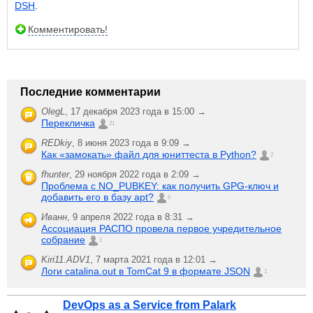
DSH
.
Комментировать!
Последние комментарии
OlegL
,
17 декабря 2023 года в 15:00 →
Перекличка
21
REDkiy
,
8 июня 2023 года в 9:09 →
Как «замокать» файл для юниттеста в Python?
2
fhunter
,
29 ноября 2022 года в 2:09 →
Проблема с NO_PUBKEY: как получить GPG-ключ и
добавить его в базу apt?
6
Иванн
,
9 апреля 2022 года в 8:31 →
Ассоциация РАСПО провела первое учредительное
собрание
1
Kiri11.ADV1
,
7 марта 2021 года в 12:01 →
Логи catalina.out в TomCat 9 в формате JSON
1
DevOps as a Service from Palark