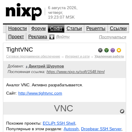
6 августа 2026,
четверг,
19:23:07 MSK
Новости
Форум
Софт
Статьи
Рецепты
Ссылки
Проект
Реклама
Войти
Постучаться
TightVNC
Сетевое программное обеспечение
→
Интернет и сети
→
Удаленная работа
Добавил:
Дмитрий Шурупов
Постоянная ссылка:
https://www.nixp.ru/soft/1548.html
Аналог VNC. Активно разрабатывается.
Сайт:
http://www.tightvnc.com
VNC
Похожие проекты:
ECLiPt SSH Shell
,
Популярные в этом разделе:
Autossh
,
Dropbear SSH Server
,