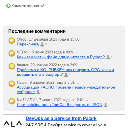
Комментировать!
Последние комментарии
OlegL
,
17 декабря 2023 года в 15:00 →
Перекличка
21
REDkiy
,
8 июня 2023 года в 9:09 →
Как «замокать» файл для юниттеста в Python?
2
fhunter
,
29 ноября 2022 года в 2:09 →
Проблема с NO_PUBKEY: как получить GPG-ключ и
добавить его в базу apt?
6
Иванн
,
9 апреля 2022 года в 8:31 →
Ассоциация РАСПО провела первое учредительное
собрание
1
Kiri11.ADV1
,
7 марта 2021 года в 12:01 →
Логи catalina.out в TomCat 9 в формате JSON
1
DevOps as a Service from Palark
24/7 SRE & DevOps service to cover all your