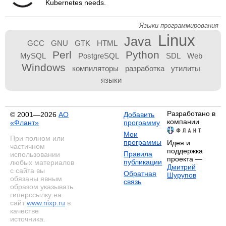
Kubernetes needs.
Языки программирования
Linux
Java
GCC
GNU
GTK
HTML
Perl
Python
MySQL
PostgreSQL
SDL
Web
Windows
компиляторы
разработка
утилиты
языки
Разработано в
© 2001—2026
АО
Добавить
компании
«Флант»
программу
Мои
При полном или
программы
Идея и
частичном
поддержка
Правила
использовании
проекта —
публикации
любых материалов
Дмитрий
с сайта вы
Обратная
Шурупов
обязаны явным
связь
образом указывать
гиперссылку на
сайт
www.nixp.ru
в
качестве
источника.