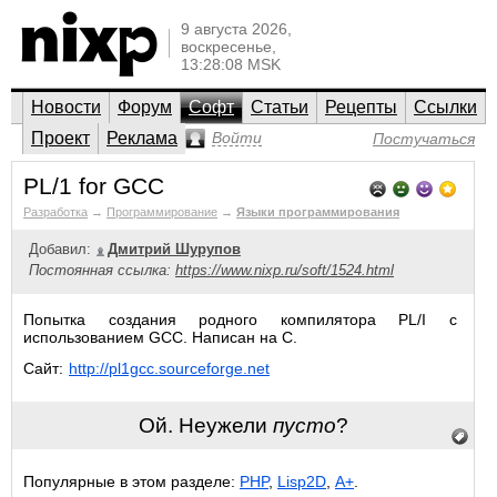
9 августа 2026,
воскресенье,
13:28:08 MSK
Новости
Форум
Софт
Статьи
Рецепты
Ссылки
Проект
Реклама
Войти
Постучаться
PL/1 for GCC
Разработка
→
Программирование
→
Языки программирования
Добавил:
Дмитрий Шурупов
Постоянная ссылка:
https://www.nixp.ru/soft/1524.html
Попытка создания родного компилятора PL/I с
использованием GCC. Написан на C.
Сайт:
http://pl1gcc.sourceforge.net
Ой. Неужели
пусто
?
Популярные в этом разделе:
PHP
,
Lisp2D
,
A+
.