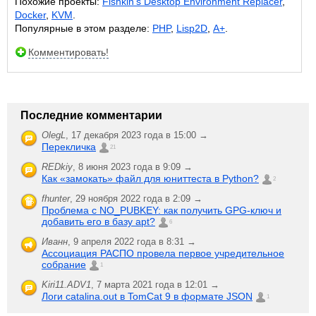
Похожие проекты:
Fishkin’s Desktop Environment Replacer
,
Docker
,
KVM
.
Популярные в этом разделе:
PHP
,
Lisp2D
,
A+
.
Комментировать!
Последние комментарии
OlegL
,
17 декабря 2023 года в 15:00 →
Перекличка
21
REDkiy
,
8 июня 2023 года в 9:09 →
Как «замокать» файл для юниттеста в Python?
2
fhunter
,
29 ноября 2022 года в 2:09 →
Проблема с NO_PUBKEY: как получить GPG-ключ и
добавить его в базу apt?
6
Иванн
,
9 апреля 2022 года в 8:31 →
Ассоциация РАСПО провела первое учредительное
собрание
1
Kiri11.ADV1
,
7 марта 2021 года в 12:01 →
Логи catalina.out в TomCat 9 в формате JSON
1