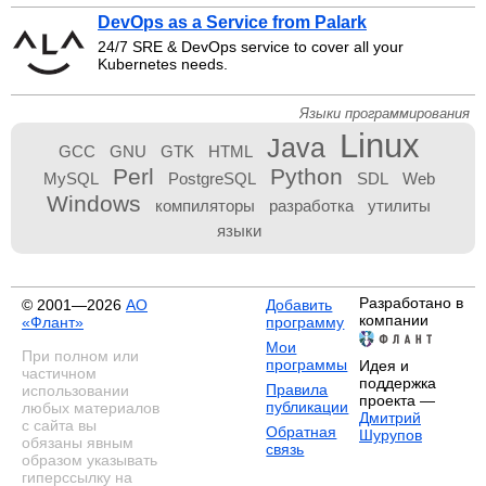
DevOps as a Service from Palark
24/7 SRE & DevOps service to cover all your
Kubernetes needs.
Языки программирования
Linux
Java
GCC
GNU
GTK
HTML
Perl
Python
MySQL
PostgreSQL
SDL
Web
Windows
компиляторы
разработка
утилиты
языки
Разработано в
© 2001—2026
АО
Добавить
компании
«Флант»
программу
Мои
При полном или
программы
Идея и
частичном
поддержка
Правила
использовании
проекта —
публикации
любых материалов
Дмитрий
с сайта вы
Обратная
Шурупов
обязаны явным
связь
образом указывать
гиперссылку на