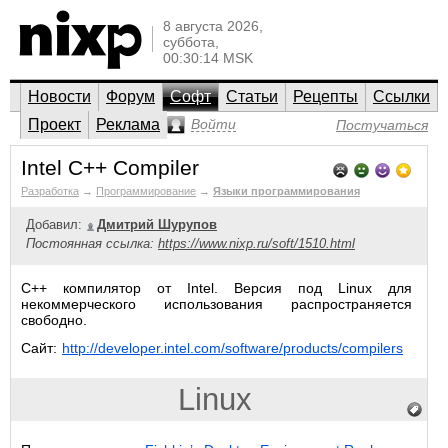
8 августа 2026,
суббота,
00:30:14 MSK
Новости
Форум
Софт
Статьи
Рецепты
Ссылки
Проект
Реклама
Войти
Постучаться
Intel C++ Compiler
Разработка
→
Программирование
→
Языки программирования
Добавил:
Дмитрий Шурупов
Постоянная ссылка:
https://www.nixp.ru/soft/1510.html
C++ компилятор от Intel. Версия под Linux для
некоммерческого использования распространяется
свободно.
Сайт:
http://developer.intel.com/software/products/compilers
Linux