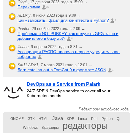
OlegL
,
17 декабря 2023 года в 15:00 →
Перекличка
21
REDkiy
,
8 июня 2023 года в 9:09 →
Как «замокать» файл для юниттеста в Python?
2
fhunter
,
29 ноября 2022 года в 2:09 →
Проблема с NO_PUBKEY: как получить GPG-ключ и
добавить его в базу apt?
6
Иванн
,
9 апреля 2022 года в 8:31 →
Ассоциация РАСПО провела первое учредительное
собрание
1
Kiri11.ADV1
,
7 марта 2021 года в 12:01 →
Логи catalina.out в TomCat 9 в формате JSON
1
DevOps as a Service from Palark
24/7 SRE & DevOps service to cover all your
Kubernetes needs.
Редакторы исходного кода
Java
Linux
GNOME
GTK
HTML
KDE
Perl
Python
Qt
редакторы
Windows
браузеры