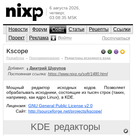
6 августа 2026,
четверг,
03:08:35 MSK
Новости
Форум
Софт
Статьи
Рецепты
Ссылки
Проект
Реклама
Войти
Постучаться
Kscope
Разработка
→
Программирование
→
Редакторы исходного кода
Добавил:
Дмитрий Шурупов
Постоянная ссылка:
https://www.nixp.ru/soft/1480.html
Мощный редактор исходных кодов. Позволяет
обрабатывать исходники, состоящие из тысяч строк (таких,
например, как ядро Linux), в KDE.
Лицензия:
GNU General Public License v2.0
Сайт:
http://sourceforge.net/projects/kscope/
KDE
редакторы