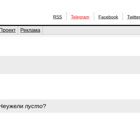
RSS
Telegram
Facebook
Twitte
Проект
Реклама
 Неужели
пусто
?