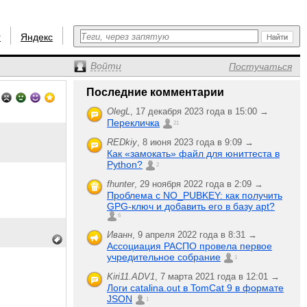
r
Яндекс
Войти
Постучаться
Последние комментарии
OlegL
,
17 декабря 2023 года в 15:00 →
Перекличка
21
REDkiy
,
8 июня 2023 года в 9:09 →
Как «замокать» файл для юниттеста в
Python?
2
fhunter
,
29 ноября 2022 года в 2:09 →
Проблема с NO_PUBKEY: как получить
GPG-ключ и добавить его в базу apt?
6
Иванн
,
9 апреля 2022 года в 8:31 →
Ассоциация РАСПО провела первое
учредительное собрание
1
Kiri11.ADV1
,
7 марта 2021 года в 12:01 →
Логи catalina.out в TomCat 9 в формате
JSON
1