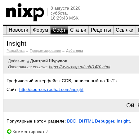
8 августа 2026,
суббота,
18:29:43 MSK
Новости
Форум
Софт
Статьи
Рецепты
Ссылки
Insight
Разработка
→
Программирование
→
Дебагеры
Добавил:
Дмитрий Шурупов
Постоянная ссылка:
https://www.nixp.ru/soft/1470.html
Графический интерфейс к GDB, написанный на Tcl/Tk.
Сайт:
http://sources.redhat.com/insight
Ой.
Популярные в этом разделе:
DDD
,
DHTML Debugger
,
Insight
.
Комментировать!