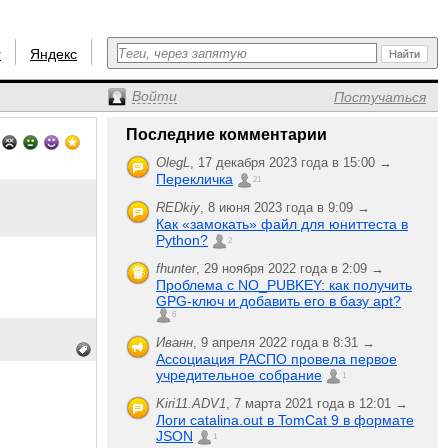
r
Яндекс
Войти
Постучаться
Последние комментарии
OlegL
,
17 декабря 2023 года в 15:00 →
Перекличка
21
REDkiy
,
8 июня 2023 года в 9:09 →
Как «замокать» файл для юниттеста в
Python?
2
fhunter
,
29 ноября 2022 года в 2:09 →
Проблема с NO_PUBKEY: как получить
GPG-ключ и добавить его в базу apt?
6
Иванн
,
9 апреля 2022 года в 8:31 →
Ассоциация РАСПО провела первое
учредительное собрание
1
Kiri11.ADV1
,
7 марта 2021 года в 12:01 →
Логи catalina.out в TomCat 9 в формате
JSON
1