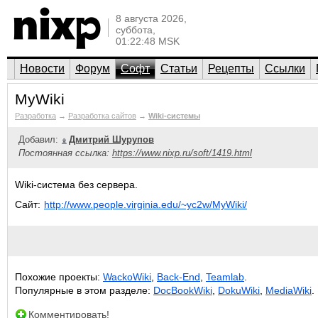
8 августа 2026,
суббота,
01:22:48 MSK
Новости
Форум
Софт
Статьи
Рецепты
Ссылки
MyWiki
Разработка
→
Разработка сайтов
→
Wiki-системы
Добавил:
Дмитрий Шурупов
Постоянная ссылка:
https://www.nixp.ru/soft/1419.html
Wiki-система без сервера.
Сайт:
http://www.people.virginia.edu/~yc2w/MyWiki/
Похожие проекты:
WackoWiki
,
Back-End
,
Teamlab
.
Популярные в этом разделе:
DocBookWiki
,
DokuWiki
,
MediaWiki
.
Комментировать!