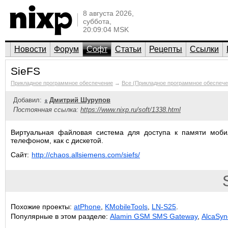
8 августа 2026,
суббота,
20:09:04 MSK
Новости
Форум
Софт
Статьи
Рецепты
Ссылки
SieFS
Прикладное программное обеспечение
→
Все (Прикладное программное обеспече
Добавил:
Дмитрий Шурупов
Постоянная ссылка:
https://www.nixp.ru/soft/1338.html
Виртуальная файловая система для доступа к памяти мобил
телефоном, как с дискетой.
Сайт:
http://chaos.allsiemens.com/siefs/
Похожие проекты:
atPhone
,
KMobileTools
,
LN-S25
.
Популярные в этом разделе:
Alamin GSM SMS Gateway
,
AlcaSyn