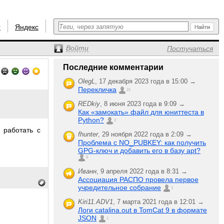
r
Яндекс
Войти
Постучаться
Последние комментарии
OlegL
,
17 декабря 2023 года в 15:00 →
Перекличка
21
REDkiy
,
8 июня 2023 года в 9:09 →
Как «замокать» файл для юниттеста в
Python?
2
 работать с
fhunter
,
29 ноября 2022 года в 2:09 →
Проблема с NO_PUBKEY: как получить
GPG-ключ и добавить его в базу apt?
6
Иванн
,
9 апреля 2022 года в 8:31 →
Ассоциация РАСПО провела первое
учредительное собрание
1
Kiri11.ADV1
,
7 марта 2021 года в 12:01 →
Логи catalina.out в TomCat 9 в формате
JSON
1