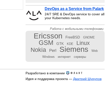
DevOps as a Service from Palark
24/7 SRE & DevOps service to cover all
your Kubernetes needs.
Работа с мобильными телефонами
Ericsson
FreeBSD
GNOME
GSM
Linux
GTK
KDE
Siemens
Nokia
Perl
Web
Windows
интернет
серверы
Разработано в компании
Идея и поддержка проекта —
Дмитрий Шурупов