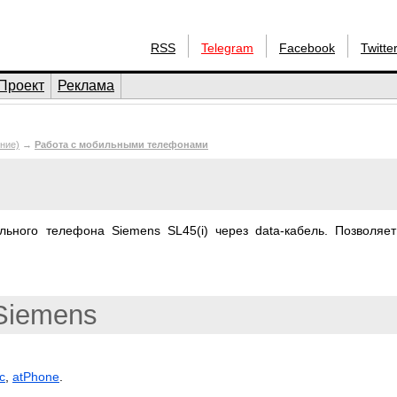
RSS
Telegram
Facebook
Twitte
Проект
Реклама
ние)
→
Работа с мобильными телефонами
ьного телефона Siemens SL45(i) через data-кабель. Позволяет
Siemens
c
,
atPhone
.