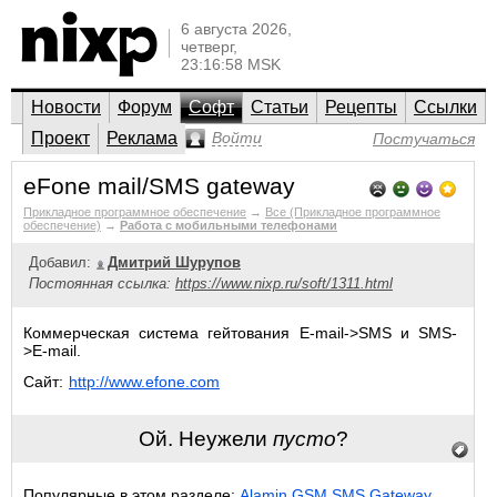
6 августа 2026,
четверг,
23:16:58 MSK
Новости
Форум
Софт
Статьи
Рецепты
Ссылки
Проект
Реклама
Войти
Постучаться
eFone mail/SMS gateway
Прикладное программное обеспечение
→
Все (Прикладное программное
обеспечение)
→
Работа с мобильными телефонами
Добавил:
Дмитрий Шурупов
Постоянная ссылка:
https://www.nixp.ru/soft/1311.html
Коммерческая система гейтования E-mail->SMS и SMS-
>E-mail.
Сайт:
http://www.efone.com
Ой. Неужели
пусто
?
Популярные в этом разделе:
Alamin GSM SMS Gateway
,