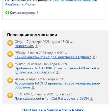
AlcaSync
,
atPhone
.
Комментировать!
Последние комментарии
OlegL
,
17 декабря 2023 года в 15:00 →
Перекличка
21
REDkiy
,
8 июня 2023 года в 9:09 →
Как «замокать» файл для юниттеста в Python?
2
fhunter
,
29 ноября 2022 года в 2:09 →
Проблема с NO_PUBKEY: как получить GPG-ключ и
добавить его в базу apt?
6
Иванн
,
9 апреля 2022 года в 8:31 →
Ассоциация РАСПО провела первое учредительное
собрание
1
Kiri11.ADV1
,
7 марта 2021 года в 12:01 →
Логи catalina.out в TomCat 9 в формате JSON
1
DevOps as a Service from Palark