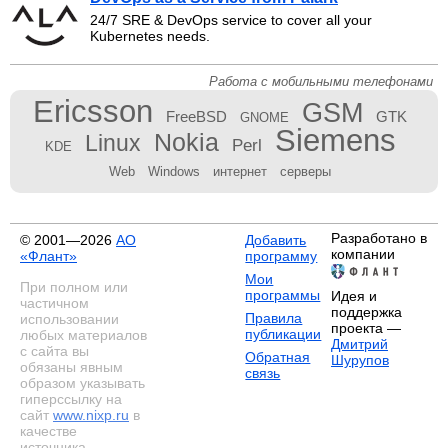
24/7 SRE & DevOps service to cover all your
Kubernetes needs.
Работа с мобильными телефонами
Ericsson
GSM
FreeBSD
GTK
GNOME
Siemens
Nokia
Linux
Perl
KDE
Web
Windows
интернет
серверы
Разработано в
© 2001—2026
АО
Добавить
компании
«Флант»
программу
Мои
При полном или
программы
Идея и
частичном
поддержка
Правила
использовании
проекта —
публикации
любых материалов
Дмитрий
с сайта вы
Обратная
Шурупов
обязаны явным
связь
образом указывать
гиперссылку на
сайт
www.nixp.ru
в
качестве
источника.