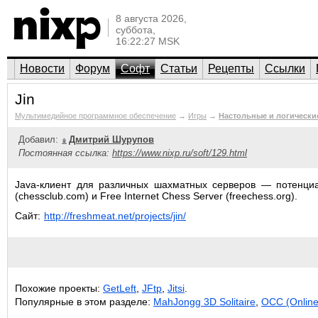
8 августа 2026,
суббота,
16:22:27 MSK
Новости
Форум
Софт
Статьи
Рецепты
Ссылки
Jin
Мультимедийное программное обеспечение
→
Игры
→
Настольные и логически
Добавил:
Дмитрий Шурупов
Постоянная ссылка:
https://www.nixp.ru/soft/129.html
Java-клиент для различных шахматных серверов — потенци
(chessclub.com) и Free Internet Chess Server (freechess.org).
Сайт:
http://freshmeat.net/projects/jin/
Похожие проекты:
GetLeft
,
JFtp
,
Jitsi
.
Популярные в этом разделе:
MahJongg 3D Solitaire
,
OCC (Online