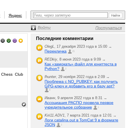
r
Яндекс
Войти
Постучаться
Последние комментарии
OlegL
,
17 декабря 2023 года в 15:00 →
Перекличка
21
REDkiy
,
8 июня 2023 года в 9:09 →
Как «замокать» файл для юниттеста в
Python?
2
 Chess Club
fhunter
,
29 ноября 2022 года в 2:09 →
Проблема с NO_PUBKEY: как получить
GPG-ключ и добавить его в базу apt?
6
Иванн
,
9 апреля 2022 года в 8:31 →
Ассоциация РАСПО провела первое
учредительное собрание
1
Kiri11.ADV1
,
7 марта 2021 года в 12:01 →
Логи catalina.out в TomCat 9 в формате
JSON
1