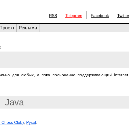
RSS
Telegram
Facebook
Twitte
Проект
Реклама
е
ально для любых, а пока полноценно поддерживающий Internet
Java
 Chess Club)
,
Pysol
.