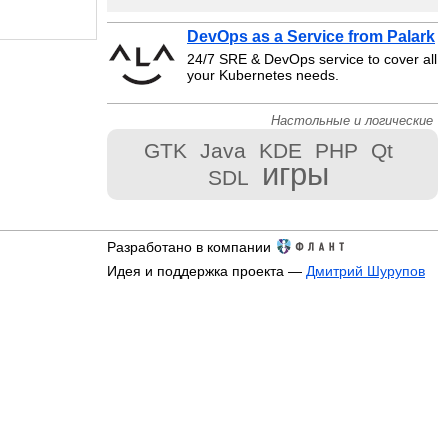
DevOps as a Service from Palark
24/7 SRE & DevOps service to cover all
your Kubernetes needs.
Настольные и логические
GTK
Java
KDE
PHP
Qt
игры
SDL
Разработано в компании
Идея и поддержка проекта —
Дмитрий Шурупов