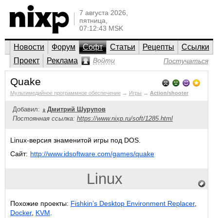
7 августа 2026,
пятница,
07:12:43 MSK
Новости
Форум
Софт
Статьи
Рецепты
Ссылки
Проект
Реклама
Войти
Постучаться
Quake
Мультимедийное программное обеспечение
→
Игры
→
Action/shooter
Добавил:
Дмитрий Шурупов
Постоянная ссылка:
https://www.nixp.ru/soft/1285.html
Linux-версия знаменитой игры под DOS.
Сайт:
http://www.idsoftware.com/games/quake
Linux
Похожие проекты:
Fishkin’s Desktop Environment Replacer
,
Docker
,
KVM
.