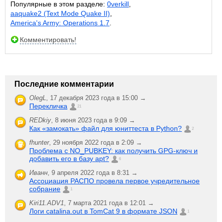
Популярные в этом разделе:
0verkill
,
aaquake2 (Text Mode Quake II)
,
America's Army: Operations 1.7
.
Комментировать!
Последние комментарии
OlegL
,
17 декабря 2023 года в 15:00 →
Перекличка
21
REDkiy
,
8 июня 2023 года в 9:09 →
Как «замокать» файл для юниттеста в Python?
2
fhunter
,
29 ноября 2022 года в 2:09 →
Проблема с NO_PUBKEY: как получить GPG-ключ и
добавить его в базу apt?
6
Иванн
,
9 апреля 2022 года в 8:31 →
Ассоциация РАСПО провела первое учредительное
собрание
1
Kiri11.ADV1
,
7 марта 2021 года в 12:01 →
Логи catalina.out в TomCat 9 в формате JSON
1