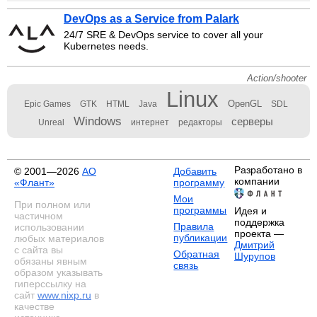
DevOps as a Service from Palark
24/7 SRE & DevOps service to cover all your
Kubernetes needs.
Action/shooter
Linux
OpenGL
Epic Games
GTK
HTML
Java
SDL
Windows
серверы
Unreal
интернет
редакторы
Разработано в
© 2001—2026
АО
Добавить
компании
«Флант»
программу
Мои
При полном или
программы
Идея и
частичном
поддержка
Правила
использовании
проекта —
публикации
любых материалов
Дмитрий
с сайта вы
Обратная
Шурупов
обязаны явным
связь
образом указывать
гиперссылку на
сайт
www.nixp.ru
в
качестве