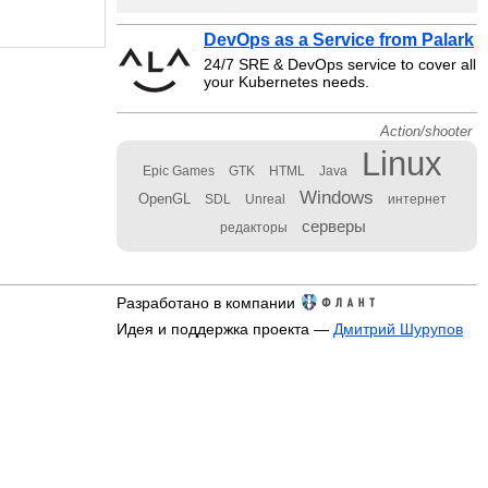
DevOps as a Service from Palark
24/7 SRE & DevOps service to cover all
your Kubernetes needs.
Action/shooter
Linux
Epic Games
GTK
HTML
Java
Windows
OpenGL
SDL
Unreal
интернет
серверы
редакторы
Разработано в компании
Идея и поддержка проекта —
Дмитрий Шурупов