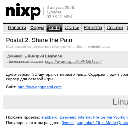
8 августа 2026,
суббота,
02:33:11 MSK
Новости
Форум
Софт
Статьи
Рецепты
Ссылки
Postal 2: Share the Pain
Мультимедийное программное обеспечение
→
Игры
→
Action/shooter
Добавил:
Дмитрий Шурупов
Постоянная ссылка:
https://www.nixp.ru/soft/1281.html
Демо-версия 3D-шутера от первого лица. Содержит: один урове
сервер для сетевой игры.
Сайт:
http://www.gopostal.com
Lin
Похожие проекты:
ejabberd
,
Beeweeb Internet File Server Workgr
Популярные в этом разделе:
0verkill
,
aaquake2 (Text Mode Quake