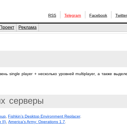
RSS
Telegram
Facebook
Twitte
Проект
Реклама
нь single player + несколько уровней multiplayer, а также выдел
ux
серверы
oup
,
Fishkin’s Desktop Environment Replacer
.
 II)
,
America's Army: Operations 1.7
.