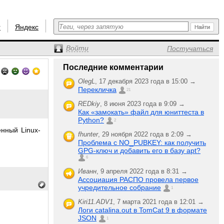
r
Яндекс
Войти
Постучаться
Последние комментарии
OlegL
,
17 декабря 2023 года в 15:00 →
Перекличка
21
REDkiy
,
8 июня 2023 года в 9:09 →
Как «замокать» файл для юниттеста в
Python?
2
енный Linux-
fhunter
,
29 ноября 2022 года в 2:09 →
Проблема с NO_PUBKEY: как получить
GPG-ключ и добавить его в базу apt?
6
Иванн
,
9 апреля 2022 года в 8:31 →
Ассоциация РАСПО провела первое
учредительное собрание
1
Kiri11.ADV1
,
7 марта 2021 года в 12:01 →
Логи catalina.out в TomCat 9 в формате
JSON
1