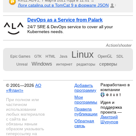
Kiri11.ADV1
,
7 марта 2021 года в 12:01 →
Логи catalina.out в TomCat 9 в формате JSON
1
DevOps as a Service from Palark
24/7 SRE & DevOps service to cover all your
Kubernetes needs.
Action/shooter
Linux
OpenGL
Epic Games
GTK
HTML
Java
SDL
Windows
серверы
Unreal
интернет
редакторы
Разработано в
© 2001—2026
АО
Добавить
компании
«Флант»
программу
Мои
При полном или
программы
Идея и
частичном
поддержка
Правила
использовании
проекта —
публикации
любых материалов
Дмитрий
с сайта вы
Обратная
Шурупов
обязаны явным
связь
образом указывать
гиперссылку на