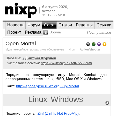
6 августа 2026,
четверг,
15:12:36 MSK
Новости
Форум
Софт
Статьи
Рецепты
Ссылки
Проект
Реклама
Войти
Постучаться
Open Mortal
Мультимедийное программное обеспечение
→
Игры
→
Action/shooter
Добавил:
Дмитрий Шурупов
Постоянная ссылка:
https://www.nixp.ru/soft/1279.html
Пародия на популярную игру Mortal Kombat для
операционных систем Linux, *BSD, Mac OS X и Windows.
Сайт:
http://apocalypse.rulez.org/~upi/Mortal
Linux
Windows
Похожие проекты:
Zinf (Zinf Is Not FreeA*p)
,