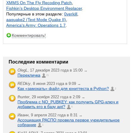
XMMS On The Fly Recoding Patch
,
Fishkin’s Desktop Environment Replacer
.
Популярные в этом разделе:
0verkill
,
aaquake2 (Text Mode Quake II)
,
America's Army: Operations 1.7
.
Комментировать!
Последние комментарии
OlegL
,
17 декабря 2023 года в 15:00 →
Перекличка
21
REDkiy
,
8 июня 2023 года в 9:09 →
Как «замокать» файл для юниттеста в Python?
2
fhunter
,
29 ноября 2022 года в 2:09 →
Проблема с NO_PUBKEY: как получить GPG-ключ и
добавить его в базу apt?
6
Иванн
,
9 апреля 2022 года в 8:31 →
Ассоциация РАСПО провела первое учредительное
собрание
1