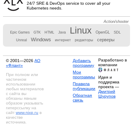
24/7 SRE & DevOps service to cover all your
Kubernetes needs.
Action/shooter
Linux
OpenGL
Epic Games
GTK
HTML
Java
SDL
Windows
серверы
Unreal
интернет
редакторы
Разработано в
© 2001—2026
АО
Добавить
компании
«Флант»
программу
Мои
При полном или
программы
Идея и
частичном
поддержка
Правила
использовании
проекта —
публикации
любых материалов
Дмитрий
с сайта вы
Обратная
Шурупов
обязаны явным
связь
образом указывать
гиперссылку на
сайт
www.nixp.ru
в
качестве
источника.