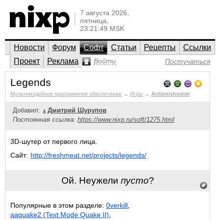
7 августа 2026,
пятница,
23:21:49 MSK
Новости
Форум
Софт
Статьи
Рецепты
Ссылки
Проект
Реклама
Войти
Постучаться
Legends
Мультимедийное программное обеспечение
→
Игры
→
Action/shooter
Добавил:
Дмитрий Шурупов
Постоянная ссылка:
https://www.nixp.ru/soft/1275.html
3D-шутер от первого лица.
Сайт:
http://freshmeat.net/projects/legends/
Ой. Неужели
пусто
?
Популярные в этом разделе:
0verkill
,
aaquake2 (Text Mode Quake II)
,