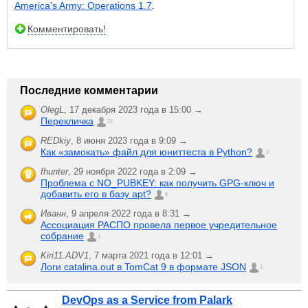
America's Army: Operations 1.7
.
Комментировать!
Последние комментарии
OlegL
,
17 декабря 2023 года в 15:00 →
Перекличка
21
REDkiy
,
8 июня 2023 года в 9:09 →
Как «замокать» файл для юниттеста в Python?
2
fhunter
,
29 ноября 2022 года в 2:09 →
Проблема с NO_PUBKEY: как получить GPG-ключ и
добавить его в базу apt?
6
Иванн
,
9 апреля 2022 года в 8:31 →
Ассоциация РАСПО провела первое учредительное
собрание
1
Kiri11.ADV1
,
7 марта 2021 года в 12:01 →
Логи catalina.out в TomCat 9 в формате JSON
1
DevOps as a Service from Palark