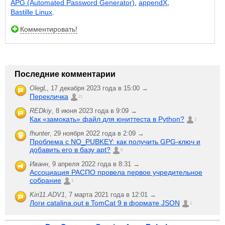
APG (Automated Password Generator)
,
appendX
,
Bastille Linux
.
Комментировать!
Последние комментарии
OlegL
,
17 декабря 2023 года в 15:00 →
Перекличка
21
REDkiy
,
8 июня 2023 года в 9:09 →
Как «замокать» файл для юниттеста в Python?
2
fhunter
,
29 ноября 2022 года в 2:09 →
Проблема с NO_PUBKEY: как получить GPG-ключ и
добавить его в базу apt?
6
Иванн
,
9 апреля 2022 года в 8:31 →
Ассоциация РАСПО провела первое учредительное
собрание
1
Kiri11.ADV1
,
7 марта 2021 года в 12:01 →
Логи catalina.out в TomCat 9 в формате JSON
1