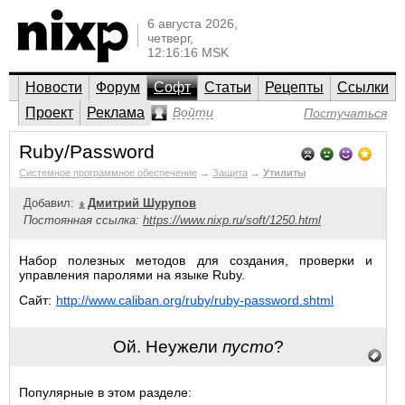
6 августа 2026,
четверг,
12:16:16 MSK
Новости
Форум
Софт
Статьи
Рецепты
Ссылки
Проект
Реклама
Войти
Постучаться
Ruby/Password
Системное программное обеспечение
→
Защита
→
Утилиты
Добавил:
Дмитрий Шурупов
Постоянная ссылка:
https://www.nixp.ru/soft/1250.html
Набор полезных методов для создания, проверки и
управления паролями на языке Ruby.
Сайт:
http://www.caliban.org/ruby/ruby-password.shtml
Ой. Неужели
пусто
?
Популярные в этом разделе: