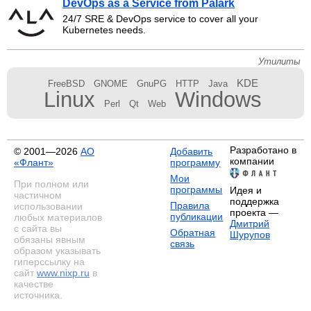
DevOps as a Service from Palark
24/7 SRE & DevOps service to cover all your
Kubernetes needs.
Утилиты
KDE
FreeBSD
GNOME
GnuPG
HTTP
Java
Linux
Windows
Perl
Qt
Web
Разработано в
© 2001—2026
АО
Добавить
компании
«Флант»
программу
Мои
При полном или
программы
Идея и
частичном
поддержка
Правила
использовании
проекта —
публикации
любых материалов
Дмитрий
с сайта вы
Обратная
Шурупов
обязаны явным
связь
образом указывать
гиперссылку на
сайт
www.nixp.ru
в
качестве
источника.