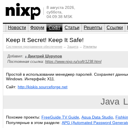
8 августа 2026,
суббота,
04:09:38 MSK
Новости
Форум
Софт
Статьи
Рецепты
Ссылки
Keep It Secret! Keep It Safe!
Системное программное обеспечение
→
Защита
→
Утилиты
Добавил:
Дмитрий Шурупов
Постоянная ссылка:
https://www.nixp.ru/soft/1238.html
Простой в использовании менеджер паролей. Сохраняет данные 
Windows. Интерфейс X11.
Сайт:
http://kiskis.sourceforge.net
Java
L
Похожие проекты:
FreeGuide TV Guide
,
Aqua Data Studio
,
Fishki
Популярные в этом разделе:
APG (Automated Password Generat