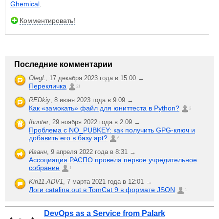
Ghemical
.
Комментировать!
Последние комментарии
OlegL
,
17 декабря 2023 года в 15:00 →
Перекличка
21
REDkiy
,
8 июня 2023 года в 9:09 →
Как «замокать» файл для юниттеста в Python?
2
fhunter
,
29 ноября 2022 года в 2:09 →
Проблема с NO_PUBKEY: как получить GPG-ключ и
добавить его в базу apt?
6
Иванн
,
9 апреля 2022 года в 8:31 →
Ассоциация РАСПО провела первое учредительное
собрание
1
Kiri11.ADV1
,
7 марта 2021 года в 12:01 →
Логи catalina.out в TomCat 9 в формате JSON
1
DevOps as a Service from Palark