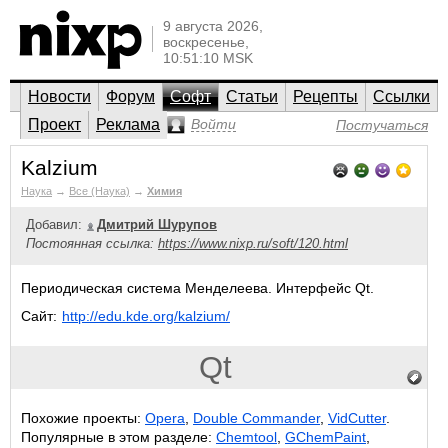
9 августа 2026,
воскресенье,
10:51:10 MSK
Новости
Форум
Софт
Статьи
Рецепты
Ссылки
Проект
Реклама
Войти
Постучаться
Kalzium
Наука
→
Все (Наука)
→
Химия
Добавил:
Дмитрий Шурупов
Постоянная ссылка:
https://www.nixp.ru/soft/120.html
Периодическая система Менделеева. Интерфейс Qt.
Сайт:
http://edu.kde.org/kalzium/
Qt
Похожие проекты:
Opera
,
Double Commander
,
VidCutter
.
Популярные в этом разделе:
Chemtool
,
GChemPaint
,