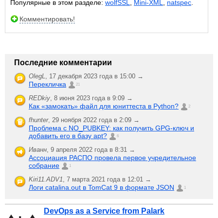
Популярные в этом разделе:
wolfSSL
,
Mini-XML
,
natspec
.
Комментировать!
Последние комментарии
OlegL
,
17 декабря 2023 года в 15:00 →
Перекличка
21
REDkiy
,
8 июня 2023 года в 9:09 →
Как «замокать» файл для юниттеста в Python?
2
fhunter
,
29 ноября 2022 года в 2:09 →
Проблема с NO_PUBKEY: как получить GPG-ключ и
добавить его в базу apt?
6
Иванн
,
9 апреля 2022 года в 8:31 →
Ассоциация РАСПО провела первое учредительное
собрание
1
Kiri11.ADV1
,
7 марта 2021 года в 12:01 →
Логи catalina.out в TomCat 9 в формате JSON
1
DevOps as a Service from Palark