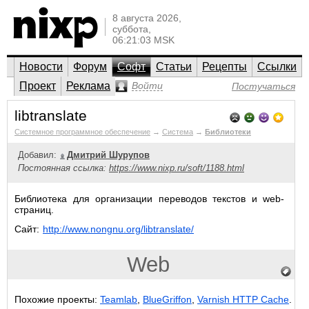
8 августа 2026,
суббота,
06:21:03 MSK
Новости
Форум
Софт
Статьи
Рецепты
Ссылки
Проект
Реклама
Войти
Постучаться
libtranslate
Системное программное обеспечение
→
Система
→
Библиотеки
Добавил:
Дмитрий Шурупов
Постоянная ссылка:
https://www.nixp.ru/soft/1188.html
Библиотека для организации переводов текстов и web-
страниц.
Сайт:
http://www.nongnu.org/libtranslate/
Web
Похожие проекты:
Teamlab
,
BlueGriffon
,
Varnish HTTP Cache
.