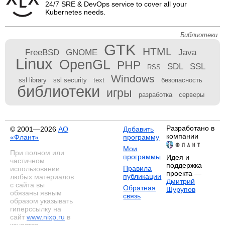
24/7 SRE & DevOps service to cover all your
Kubernetes needs.
Библиотеки
GTK
HTML
FreeBSD
GNOME
Java
Linux
OpenGL
PHP
SDL
SSL
RSS
Windows
ssl library
ssl security
text
безопасность
библиотеки
игры
разработка
серверы
Разработано в
© 2001—2026
АО
Добавить
компании
«Флант»
программу
Мои
При полном или
программы
Идея и
частичном
поддержка
Правила
использовании
проекта —
публикации
любых материалов
Дмитрий
с сайта вы
Обратная
Шурупов
обязаны явным
связь
образом указывать
гиперссылку на
сайт
www.nixp.ru
в