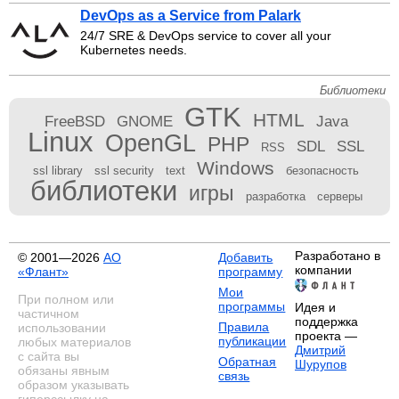
DevOps as a Service from Palark
24/7 SRE & DevOps service to cover all your
Kubernetes needs.
Библиотеки
GTK
HTML
FreeBSD
GNOME
Java
Linux
OpenGL
PHP
SDL
SSL
RSS
Windows
ssl library
ssl security
text
безопасность
библиотеки
игры
разработка
серверы
Разработано в
© 2001—2026
АО
Добавить
компании
«Флант»
программу
Мои
При полном или
программы
Идея и
частичном
поддержка
Правила
использовании
проекта —
публикации
любых материалов
Дмитрий
с сайта вы
Обратная
Шурупов
обязаны явным
связь
образом указывать