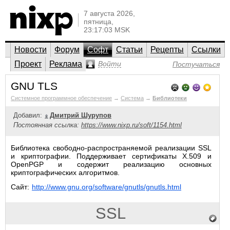
7 августа 2026,
пятница,
23:17:03 MSK
Новости
Форум
Софт
Статьи
Рецепты
Ссылки
Проект
Реклама
Войти
Постучаться
GNU TLS
Системное программное обеспечение
→
Система
→
Библиотеки
Добавил:
Дмитрий Шурупов
Постоянная ссылка:
https://www.nixp.ru/soft/1154.html
Библиотека свободно-распространяемой реализации SSL
и криптографии. Поддерживает сертификаты X.509 и
OpenPGP и содержит реализацию основных
криптографических алгоритмов.
Сайт:
http://www.gnu.org/software/gnutls/gnutls.html
SSL