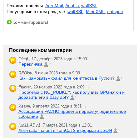
Похожие проекты:
AeroMail
,
Anubis
,
wolfSSL
.
Популярные в этом разделе:
wolfSSL
,
Mini-XML
,
natspec
.
Комментировать!
Последние комментарии
OlegL
,
17 декабря 2023 года в 15:00 →
Перекличка
21
REDkiy
,
8 июня 2023 года в 9:09 →
Как «замокать» файл для юниттеста в Python?
2
fhunter
,
29 ноября 2022 года в 2:09 →
Проблема с NO_PUBKEY: как получить GPG-ключ и
добавить его в базу apt?
6
Иванн
,
9 апреля 2022 года в 8:31 →
Ассоциация РАСПО провела первое учредительное
собрание
1
Kiri11.ADV1
,
7 марта 2021 года в 12:01 →
Логи catalina.out в TomCat 9 в формате JSON
1