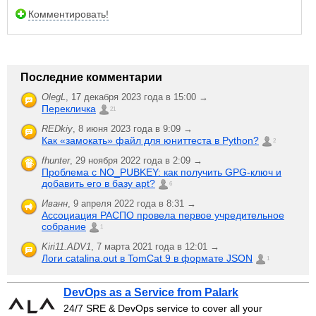
Комментировать!
Последние комментарии
OlegL
,
17 декабря 2023 года в 15:00 →
Перекличка
21
REDkiy
,
8 июня 2023 года в 9:09 →
Как «замокать» файл для юниттеста в Python?
2
fhunter
,
29 ноября 2022 года в 2:09 →
Проблема с NO_PUBKEY: как получить GPG-ключ и
добавить его в базу apt?
6
Иванн
,
9 апреля 2022 года в 8:31 →
Ассоциация РАСПО провела первое учредительное
собрание
1
Kiri11.ADV1
,
7 марта 2021 года в 12:01 →
Логи catalina.out в TomCat 9 в формате JSON
1
DevOps as a Service from Palark
24/7 SRE & DevOps service to cover all your