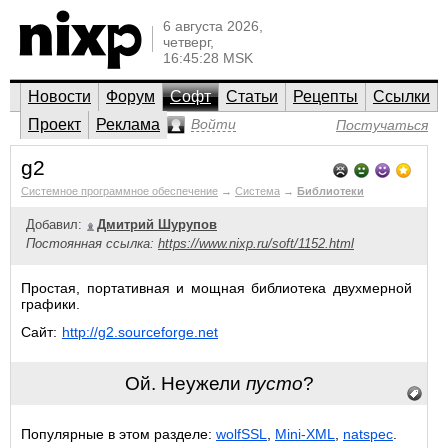
6 августа 2026,
четверг,
16:45:28 MSK
Новости
Форум
Софт
Статьи
Рецепты
Ссылки
Проект
Реклама
Войти
Постучаться
g2
Системное программное обеспечение
→
Система
→
Библиотеки
Добавил:
Дмитрий Шурупов
Постоянная ссылка:
https://www.nixp.ru/soft/1152.html
Простая, портативная и мощная библиотека двухмерной
графики.
Сайт:
http://g2.sourceforge.net
Ой. Неужели
пусто
?
Популярные в этом разделе:
wolfSSL
,
Mini-XML
,
natspec
.