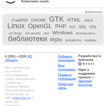
Kubernetes needs.
Библиотеки
GTK
HTML
FreeBSD
GNOME
Java
Linux
OpenGL
PHP
SDL
SSL
RSS
Windows
ssl library
ssl security
text
безопасность
библиотеки
игры
разработка
серверы
Разработано в
© 2001—2026
АО
Добавить
компании
«Флант»
программу
Мои
При полном или
программы
Идея и
частичном
поддержка
Правила
использовании
проекта —
публикации
любых материалов
Дмитрий
с сайта вы
Обратная
Шурупов
обязаны явным
связь
образом указывать
гиперссылку на
сайт
www.nixp.ru
в
качестве
источника.