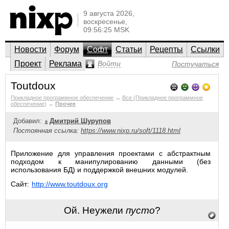
9 августа 2026,
воскресенье,
09:56:25 MSK
Новости
Форум
Софт
Статьи
Рецепты
Ссылки
Проект
Реклама
Войти
Постучаться
Toutdoux
Прикладное программное обеспечение
→
Все (Прикладное программное
обеспечение)
→
Прочее
Добавил:
Дмитрий Шурупов
Постоянная ссылка:
https://www.nixp.ru/soft/1118.html
Приложение для управления проектами с абстрактным
подходом к манипулированию данными (без
использования БД) и поддержкой внешних модулей.
Сайт:
http://www.toutdoux.org
Ой. Неужели
пусто
?