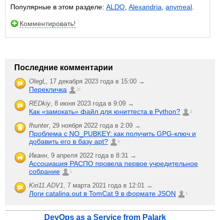
Популярные в этом разделе:
ALDO
,
Alexandria
,
anymeal
.
Комментировать!
Последние комментарии
OlegL
,
17 декабря 2023 года в 15:00 →
Перекличка
21
REDkiy
,
8 июня 2023 года в 9:09 →
Как «замокать» файл для юниттеста в Python?
2
fhunter
,
29 ноября 2022 года в 2:09 →
Проблема с NO_PUBKEY: как получить GPG-ключ и
добавить его в базу apt?
6
Иванн
,
9 апреля 2022 года в 8:31 →
Ассоциация РАСПО провела первое учредительное
собрание
1
Kiri11.ADV1
,
7 марта 2021 года в 12:01 →
Логи catalina.out в TomCat 9 в формате JSON
1
DevOps as a Service from Palark