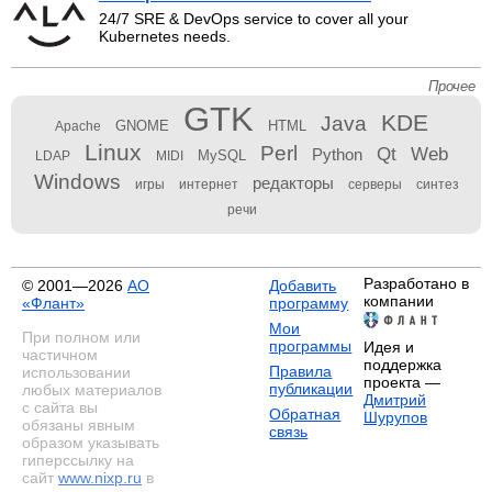
24/7 SRE & DevOps service to cover all your
Kubernetes needs.
Прочее
GTK
KDE
Java
GNOME
HTML
Apache
Linux
Perl
Qt
Web
Python
MySQL
LDAP
MIDI
Windows
редакторы
игры
интернет
серверы
синтез
речи
Разработано в
© 2001—2026
АО
Добавить
компании
«Флант»
программу
Мои
При полном или
программы
Идея и
частичном
поддержка
Правила
использовании
проекта —
публикации
любых материалов
Дмитрий
с сайта вы
Обратная
Шурупов
обязаны явным
связь
образом указывать
гиперссылку на
сайт
www.nixp.ru
в