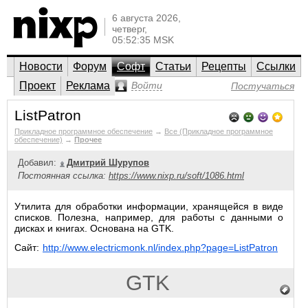
6 августа 2026,
четверг,
05:52:35 MSK
Новости
Форум
Софт
Статьи
Рецепты
Ссылки
Проект
Реклама
Войти
Постучаться
ListPatron
Прикладное программное обеспечение
→
Все (Прикладное программное
обеспечение)
→
Прочее
Добавил:
Дмитрий Шурупов
Постоянная ссылка:
https://www.nixp.ru/soft/1086.html
Утилита для обработки информации, хранящейся в виде
списков. Полезна, например, для работы с данными о
дисках и книгах. Основана на GTK.
Сайт:
http://www.electricmonk.nl/index.php?page=ListPatron
GTK