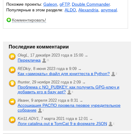
Похожие проекты:
Galeon
,
gFTP
,
Double Commander
.
Популярные в этом разделе:
ALDO
,
Alexandria
,
anymeal
.
Комментировать!
Последние комментарии
OlegL
,
17 декабря 2023 года в 15:00 →
Перекличка
21
REDkiy
,
8 июня 2023 года в 9:09 →
Как «замокать» файл для юниттеста в Python?
2
fhunter
,
29 ноября 2022 года в 2:09 →
Проблема с NO_PUBKEY: как получить GPG-ключ и
добавить его в базу apt?
6
Иванн
,
9 апреля 2022 года в 8:31 →
Ассоциация РАСПО провела первое учредительное
собрание
1
Kiri11.ADV1
,
7 марта 2021 года в 12:01 →
Логи catalina.out в TomCat 9 в формате JSON
1