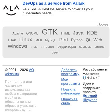
DevOps as a Service from Palark
24/7 SRE & DevOps service to cover all your
Kubernetes needs.
Прочее
GTK
KDE
Java
GNOME
HTML
Apache
Linux
Perl
Qt
Web
Python
MySQL
LDAP
MIDI
Windows
редакторы
игры
интернет
серверы
синтез
речи
Разработано в
© 2001—2026
АО
Добавить
компании
«Флант»
программу
Мои
При полном или
программы
Идея и
частичном
поддержка
Правила
использовании
проекта —
публикации
любых материалов
Дмитрий
с сайта вы
Обратная
Шурупов
обязаны явным
связь
образом указывать
гиперссылку на