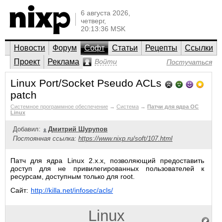
6 августа 2026,
четверг,
20:13:36 MSK
Новости
Форум
Софт
Статьи
Рецепты
Ссылки
Проект
Реклама
Войти
Постучаться
Linux Port/Socket Pseudo ACLs
patch
Системное программное обеспечение
→
Система
→
Патчи для ядра ОС
Linux
Добавил:
Дмитрий Шурупов
Постоянная ссылка:
https://www.nixp.ru/soft/107.html
Патч для ядра Linux 2.x.x, позволяющий предоставить
доступ для не привилегированных пользователей к
ресурсам, доступным только для root.
Сайт:
http://killa.net/infosec/acls/
Linux