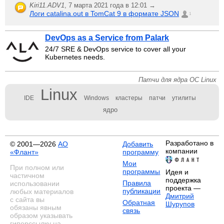
Kiri11.ADV1
,
7 марта 2021 года в 12:01 →
Логи catalina.out в TomCat 9 в формате JSON
1
DevOps as a Service from Palark
24/7 SRE & DevOps service to cover all your
Kubernetes needs.
Патчи для ядра ОС Linux
Linux
IDE
Windows
кластеры
патчи
утилиты
ядро
Разработано в
© 2001—2026
АО
Добавить
компании
«Флант»
программу
Мои
При полном или
программы
Идея и
частичном
поддержка
Правила
использовании
проекта —
публикации
любых материалов
Дмитрий
с сайта вы
Обратная
Шурупов
обязаны явным
связь
образом указывать
гиперссылку на