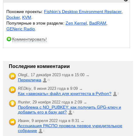
Похожие проекты:
Fishkin’s Desktop Environment Replacer
,
Docker
,
KVM
.
Популярные в этом разделе:
Zen Kernel
,
BadRAM
,
GENeric Radio
.
Комментировать!
Последние комментарии
OlegL
,
17 декабря 2023 года в 15:00 →
Перекличка
21
REDkiy
,
8 июня 2023 года в 9:09 →
Как «замокать» файл для юниттеста в Python?
2
fhunter
,
29 ноября 2022 года в 2:09 →
Проблема с NO_PUBKEY: как получить GPG-ключ и
добавить его в базу apt?
6
Иванн
,
9 апреля 2022 года в 8:31 →
Ассоциация РАСПО провела первое учредительное
собрание
1