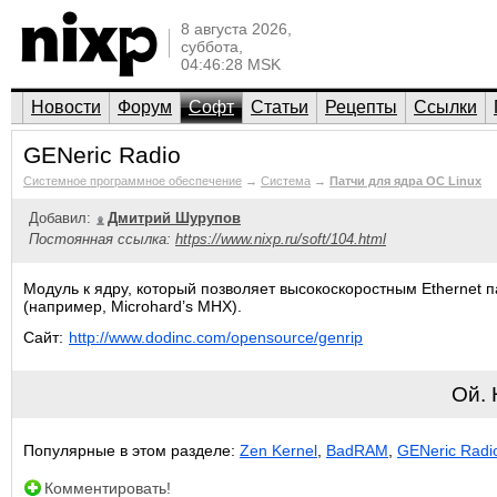
8 августа 2026,
суббота,
04:46:28 MSK
Новости
Форум
Софт
Статьи
Рецепты
Ссылки
GENeric Radio
Системное программное обеспечение
→
Система
→
Патчи для ядра ОС Linux
Добавил:
Дмитрий Шурупов
Постоянная ссылка:
https://www.nixp.ru/soft/104.html
Модуль к ядру, который позволяет высокоскоростным Ethernet
(например, Microhard’s MHX).
Сайт:
http://www.dodinc.com/opensource/genrip
Ой.
Популярные в этом разделе:
Zen Kernel
,
BadRAM
,
GENeric Radi
Комментировать!