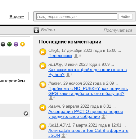
r
Яндекс
Войти
Постучаться
Последние комментарии
OlegL
,
17 декабря 2023 года в 15:00 →
Перекличка
21
REDkiy
,
8 июня 2023 года в 9:09 →
Как «замокать» файл для юниттеста в
Python?
2
иоинтерфейсы
fhunter
,
29 ноября 2022 года в 2:09 →
Проблема с NO_PUBKEY: как получить
GPG-ключ и добавить его в базу apt?
6
Иванн
,
9 апреля 2022 года в 8:31 →
Ассоциация РАСПО провела первое
учредительное собрание
1
Kiri11.ADV1
,
7 марта 2021 года в 12:01 →
Логи catalina.out в TomCat 9 в формате
JSON
1