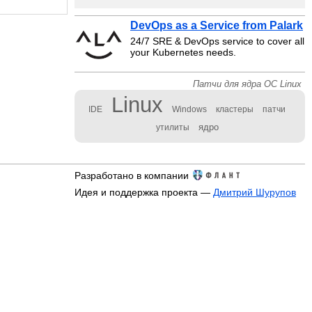
DevOps as a Service from Palark
24/7 SRE & DevOps service to cover all
your Kubernetes needs.
Патчи для ядра ОС Linux
Linux
IDE
Windows
кластеры
патчи
ядро
утилиты
Разработано в компании
Идея и поддержка проекта —
Дмитрий Шурупов