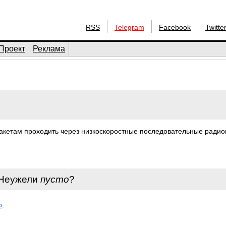
RSS
Telegram
Facebook
Twitte
Проект
Реклама
 пакетам проходить через низкоскоростные последовательные рад
 Неужели
пусто
?
o
.