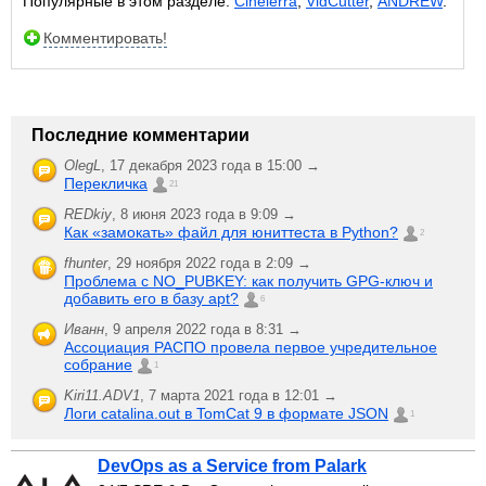
Популярные в этом разделе:
Cinelerra
,
VidCutter
,
ANDREW
.
Комментировать!
Последние комментарии
OlegL
,
17 декабря 2023 года в 15:00 →
Перекличка
21
REDkiy
,
8 июня 2023 года в 9:09 →
Как «замокать» файл для юниттеста в Python?
2
fhunter
,
29 ноября 2022 года в 2:09 →
Проблема с NO_PUBKEY: как получить GPG-ключ и
добавить его в базу apt?
6
Иванн
,
9 апреля 2022 года в 8:31 →
Ассоциация РАСПО провела первое учредительное
собрание
1
Kiri11.ADV1
,
7 марта 2021 года в 12:01 →
Логи catalina.out в TomCat 9 в формате JSON
1
DevOps as a Service from Palark