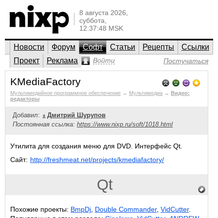
8 августа 2026,
суббота,
12:37:48 MSK
Новости
Форум
Софт
Статьи
Рецепты
Ссылки
Проект
Реклама
Войти
Постучаться
KMediaFactory
Мультимедийное программное обеспечение
→
Мультимедиа
→
Видео:
редакторы
Добавил:
Дмитрий Шурупов
Постоянная ссылка:
https://www.nixp.ru/soft/1018.html
Утилита для создания меню для DVD. Интерфейс Qt.
Сайт:
http://freshmeat.net/projects/kmediafactory/
Qt
Похожие проекты:
BmpDj
,
Double Commander
,
VidCutter
.