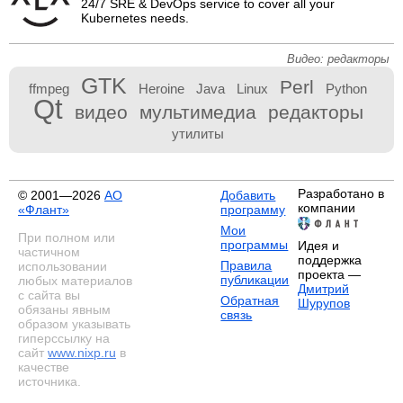
24/7 SRE & DevOps service to cover all your
Kubernetes needs.
Видео: редакторы
GTK
Perl
ffmpeg
Heroine
Java
Linux
Python
Qt
видео
мультимедиа
редакторы
утилиты
Разработано в
© 2001—2026
АО
Добавить
компании
«Флант»
программу
Мои
При полном или
программы
Идея и
частичном
поддержка
Правила
использовании
проекта —
публикации
любых материалов
Дмитрий
с сайта вы
Обратная
Шурупов
обязаны явным
связь
образом указывать
гиперссылку на
сайт
www.nixp.ru
в
качестве
источника.