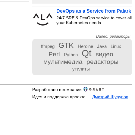
DevOps as a Service from Palark
24/7 SRE & DevOps service to cover all
your Kubernetes needs.
Видео: редакторы
GTK
ffmpeg
Heroine
Java
Linux
Qt
Perl
видео
Python
мультимедиа
редакторы
утилиты
Разработано в компании
Идея и поддержка проекта —
Дмитрий Шурупов