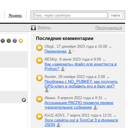
r
Яндекс
Войти
Постучаться
Последние комментарии
OlegL
,
17 декабря 2023 года в 15:00 →
Перекличка
21
REDkiy
,
8 июня 2023 года в 9:09 →
Как «замокать» файл для юниттеста в
Python?
2
fhunter
,
29 ноября 2022 года в 2:09 →
Проблема с NO_PUBKEY: как получить
GPG-ключ и добавить его в базу apt?
6
Иванн
,
9 апреля 2022 года в 8:31 →
Ассоциация РАСПО провела первое
учредительное собрание
1
Kiri11.ADV1
,
7 марта 2021 года в 12:01 →
Логи catalina.out в TomCat 9 в формате
JSON
1