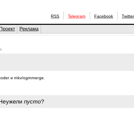
RSS
Telegram
Facebook
Twitte
Проект
Реклама
ы
coder и mkv/ogmmerge.
 Неужели
пусто
?