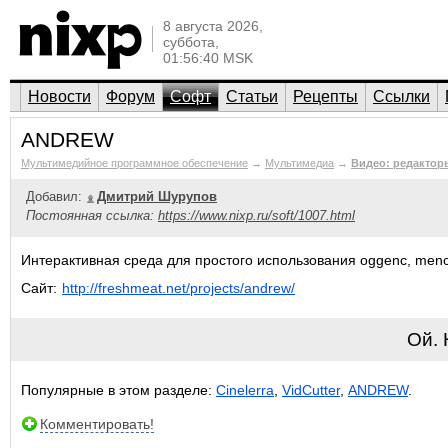
8 августа 2026,
суббота,
01:56:40 MSK
Новости
Форум
Софт
Статьи
Рецепты
Ссылки
ANDREW
Мультимедийное программное обеспечение
→
Мультимедиа
→
Видео: редактор
Добавил:
Дмитрий Шурупов
Постоянная ссылка:
https://www.nixp.ru/soft/1007.html
Интерактивная среда для простого использования oggenc, men
Сайт:
http://freshmeat.net/projects/andrew/
Ой.
Популярные в этом разделе:
Cinelerra
,
VidCutter
,
ANDREW
.
Комментировать!