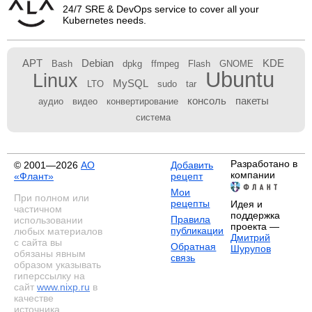
24/7 SRE & DevOps service to cover all your
Kubernetes needs.
APT
Debian
KDE
Bash
dpkg
ffmpeg
Flash
GNOME
Ubuntu
Linux
MySQL
LTO
sudo
tar
консоль
пакеты
аудио
видео
конвертирование
система
Разработано в
© 2001—2026
АО
Добавить
компании
«Флант»
рецепт
Мои
При полном или
рецепты
Идея и
частичном
поддержка
Правила
использовании
проекта —
публикации
любых материалов
Дмитрий
с сайта вы
Обратная
Шурупов
обязаны явным
связь
образом указывать
гиперссылку на
сайт
www.nixp.ru
в
качестве
источника.