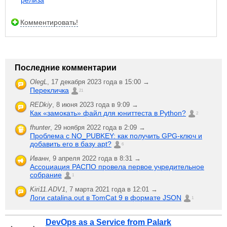
Комментировать!
Последние комментарии
OlegL
,
17 декабря 2023 года в 15:00 →
Перекличка
21
REDkiy
,
8 июня 2023 года в 9:09 →
Как «замокать» файл для юниттеста в Python?
2
fhunter
,
29 ноября 2022 года в 2:09 →
Проблема с NO_PUBKEY: как получить GPG-ключ и
добавить его в базу apt?
6
Иванн
,
9 апреля 2022 года в 8:31 →
Ассоциация РАСПО провела первое учредительное
собрание
1
Kiri11.ADV1
,
7 марта 2021 года в 12:01 →
Логи catalina.out в TomCat 9 в формате JSON
1
DevOps as a Service from Palark