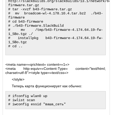
http://slackbuilds.org/slackbuilds/13.1/network/b43-
firmware.tar.gz

# tar -xvzf b43-firmware.tar.gz

# mv broadcom-wl-4.178.10.4.tar.bz2 ./b43-
firmware

# cd b43-firmware

# ./b43-firmware.SlackBuild

# mv /tmp/b43-firmware-4.174.64.19-fw-
1_SBo.tgz ./

# installpkg b43-firmware-4.174.64.19-fw-
1_SBo.tgz

# cd ..
<meta name=«qrichtext» content=«1»>
<meta http-equiv=«Content-Type» content="text/html;
charset=utf-8"><style type=«text/css»>
</style>
Теперь карта функционирует как обычно:
# ifconfig wlan0 up

# iwlist scan
