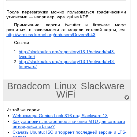
После перезагрузки можно пользоваться графическими
утилитами — например, wpa_gui из KDE.
Примечание: версии fwcutter и firmware могут
разниться в зависимости от модели сетевой карты, см.
http://wireless.kernel.org/en/users/Drivers/b43
.
Ссылки:
http://slackbuilds.org/repository/13.1/network/b43-
fwcutter/
http://slackbuilds.org/repository/13.1/network/b43-
firmware/
Broadcom
Linux
Slackware
WiFi
Из той же серии:
Web-камера Genius Look 316 под Slackware 13
Как установить постоянное значение MTU для сетевого
интерфейса в Linux?
Скачать Ubuntu: ISO и торрент последней версии и LTS-
релиза