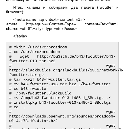
Итак, качаем и собираем два пакета (fwcutter и
firmware):
<meta name=«qrichtext» content=«1»>
<meta http-equiv=«Content-Type» content="text/html;
charset=utf-8"><style type=«text/css»>
</style>
# mkdir /usr/src/broadcom

# cd /usr/src/broadcom

# wget http://bu3sch.de/b43/fwcutter/b43-
fwcutter-013.tar.bz2

# wget 
http://slackbuilds.org/slackbuilds/13.1/network/b43-
fwcutter.tar.gz

# tar -xvzf b43-fwcutter.tar.gz

# mv b43-fwcutter-013.tar.bz2 ./b43-fwcutter

# cd b43-fwcutter

# ./b43-fwcutter.SlackBuild

# mv /tmp/b43-fwcutter-013-i486-1_SBo.tgz ./

# installpkg b43-fwcutter-013-i486-1_SBo.tgz

# cd ..

# wget 
http://downloads.openwrt.org/sources/broadcom-
wl-4.178.10.4.tar.bz2

# wget 