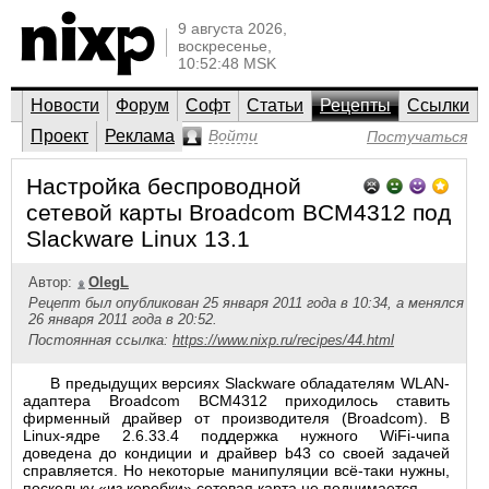
9 августа 2026,
воскресенье,
10:52:48 MSK
Новости
Форум
Софт
Статьи
Рецепты
Ссылки
Проект
Реклама
Войти
Постучаться
Настройка беспроводной
сетевой карты Broadcom BCM4312 под
Slackware Linux 13.1
Автор:
OlegL
Рецепт был опубликован 25 января 2011 года в 10:34, а менялся
26 января 2011 года в 20:52.
Постоянная ссылка:
https://www.nixp.ru/recipes/44.html
В предыдущих версиях Slackware обладателям WLAN-
адаптера Broadcom BCM4312 приходилось ставить
фирменный драйвер от производителя (Broadcom). В
Linux-ядре 2.6.33.4 поддержка нужного WiFi-чипа
доведена до кондиции и драйвер b43 со своей задачей
справляется. Но некоторые манипуляции всё-таки нужны,
поскольку «из коробки» сетевая карта не поднимается.