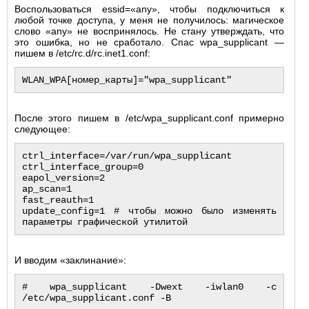
Воспользоваться essid=«any», чтобы подключиться к
любой точке доступа, у меня не получилось: магическое
слово «any» не воспринялось. Не стану утверждать, что
это ошибка, но не сработало. Спас wpa_supplicant —
пишем в /etc/rc.d/rc.inet1.conf:
После этого пишем в /etc/wpa_supplicant.conf примерно
следующее:
ctrl_interface=/var/run/wpa_supplicant

ctrl_interface_group=0

eapol_version=2

ap_scan=1

fast_reauth=1

update_config=1 # чтобы можно было изменять 
И вводим «заклинание»:
# wpa_supplicant -Dwext -iwlan0 -c 