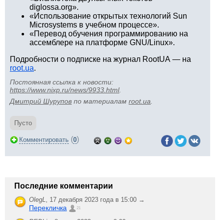
diglossa.org».
«Использование открытых технологий Sun
Microsystems в учебном процессе».
«Перевод обучения программированию на
ассемблере на платформе GNU/Linux».
Подробности о подписке на журнал RootUA — на
root.ua
.
Постоянная ссылка к новости:
https://www.nixp.ru/news/9933.html
.
Дмитрий Шурупов
по материалам
root.ua
.
Пусто
(
)
Комментировать
0
Последние комментарии
OlegL
,
17 декабря 2023 года в 15:00 →
Перекличка
21