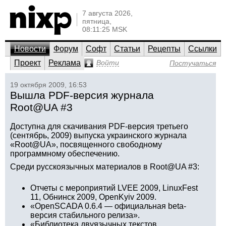
7 августа 2026,
пятница,
08:11:25 MSK
Новости
Форум
Софт
Статьи
Рецепты
Ссылки
Проект
Реклама
Войти
Постучаться
19 октября 2009, 16:53
Вышла PDF-версия журнала
Root@UA #3
Доступна для скачивания PDF-версия третьего
(сентябрь, 2009) выпуска украинского журнала
«Root@UA», посвященного свободному
программному обеспечению.
Среди русскоязычных материалов в Root@UA #3:
Отчеты с мероприятий LVEE 2009, LinuxFest
11, Обнинск 2009, OpenKyiv 2009.
«OpenSCADA 0.6.4 — официальная beta-
версия стабильного релиза».
«Библиотека двуязычных текстов