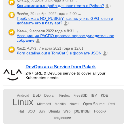
REDkiy
,
8 июня 2023 года в 9:09 →
Как «замокать» файл для юниттеста в Python?
2
fhunter
,
29 ноября 2022 года в 2:09 →
Проблема с NO_PUBKEY: как получить GPG-ключ и
добавить его в базу apt?
6
Иванн
,
9 апреля 2022 года в 8:31 →
Ассоциация РАСПО провела первое учредительное
собрание
1
Kiri11.ADV1
,
7 марта 2021 года в 12:01 →
Логи catalina.out в TomCat 9 в формате JSON
1
DevOps as a Service from Palark
24/7 SRE & DevOps service to cover all your
Kubernetes needs.
BSD
Android
Debian
Firefox
FreeBSD
IBM
KDE
Linux
Open Source
Microsoft
Mozilla
Novell
Red
релизы
Россия
Hat
SCO
Sun
Ubuntu
Web
тенденции