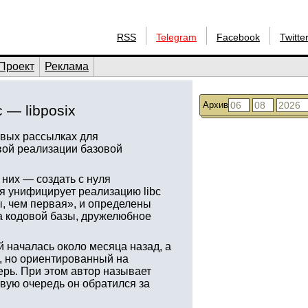
RSS
Telegram
Facebook
Twitte
Проект
Реклама
Архив
 — libposix
овых рассылках для
овой реализации базовой
 них — создать с нуля
я унифицирует реализацию libc
, чем первая», и определены
ка кодовой базы, дружелюбное
й началась около месяца назад, а
, но ориентированный на
ерь. При этом автор называет
рвую очередь он обратился за