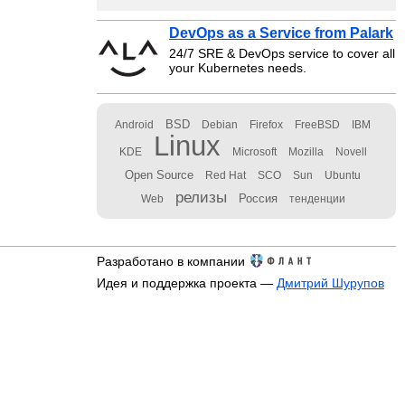
DevOps as a Service from Palark
24/7 SRE & DevOps service to cover all
your Kubernetes needs.
BSD
Android
Debian
Firefox
FreeBSD
IBM
Linux
KDE
Microsoft
Mozilla
Novell
Open Source
Red Hat
SCO
Sun
Ubuntu
релизы
Россия
Web
тенденции
Разработано в компании
Идея и поддержка проекта —
Дмитрий Шурупов