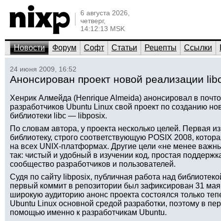
6 августа 2026,
четверг,
14:12:13 MSK
Новости
Форум
Софт
Статьи
Рецепты
Ссылки
24 июня 2009, 16:52
Анонсирован проект новой реализации libc
Хенрик Алмейда (Henrique Almeida) анонсировал в почт
разработчиков Ubuntu Linux свой проект по созданию н
библиотеки libc — libposix.
По словам автора, у проекта несколько целей. Первая из
библиотеку, строго соответствующую POSIX 2008, котора
на всех UNIX-платформах. Другие цели «не менее важны
так: чистый и удобный в изучении код, простая поддерж
сообщество разработчиков и пользователей.
Судя по сайту libposix, публичная работа над библиотеко
первый коммит в репозитории был зафиксирован 31 мая
широкую аудиторию анонс проекта состоялся только теп
Ubuntu Linux основной средой разработки, поэтому в пе
помощью именно к разработчикам Ubuntu.