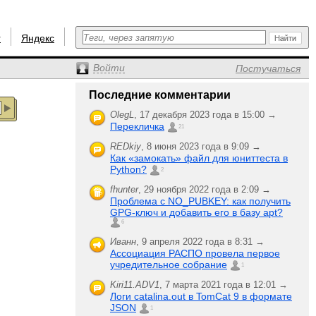
r
Яндекс
Войти
Постучаться
Последние комментарии
OlegL
,
17 декабря 2023 года в 15:00 →
Перекличка
21
REDkiy
,
8 июня 2023 года в 9:09 →
Как «замокать» файл для юниттеста в
Python?
2
fhunter
,
29 ноября 2022 года в 2:09 →
Проблема с NO_PUBKEY: как получить
GPG-ключ и добавить его в базу apt?
6
Иванн
,
9 апреля 2022 года в 8:31 →
Ассоциация РАСПО провела первое
учредительное собрание
1
Kiri11.ADV1
,
7 марта 2021 года в 12:01 →
Логи catalina.out в TomCat 9 в формате
JSON
1