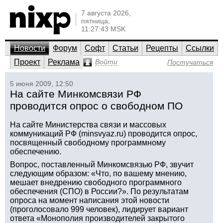
7 августа 2026,
пятница,
11:27:43 MSK
Новости
Форум
Софт
Статьи
Рецепты
Ссылки
Проект
Реклама
Войти
Постучаться
5 июня 2009, 12:50
На сайте Минкомсвязи РФ
проводится опрос о свободном ПО
На сайте Министерства связи и массовых
коммуникаций РФ (minsvyaz.ru) проводится опрос,
посвященный свободному программному
обеспечению.
Вопрос, поставленный Минкомсвязью РФ, звучит
следующим образом: «Что, по вашему мнению,
мешает внедрению свободного программного
обеспечения (СПО) в России?». По результатам
опроса на момент написания этой новости
(проголосовало 999 человек), лидирует вариант
ответа «Монополия производителей закрытого