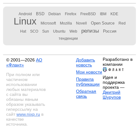
BSD
Android
Debian
Firefox
FreeBSD
IBM
KDE
Linux
Open Source
Microsoft
Mozilla
Novell
Red
релизы
Россия
Hat
SCO
Sun
Ubuntu
Web
тенденции
Разработано в
© 2001—2026
АО
Добавить
компании
«Флант»
новость
Мои новости
При полном или
Идея и
Правила
частичном
поддержка
публикации
использовании
проекта —
любых материалов
Обратная
Дмитрий
с сайта вы
связь
Шурупов
обязаны явным
образом указывать
гиперссылку на
сайт
www.nixp.ru
в
качестве
источника.