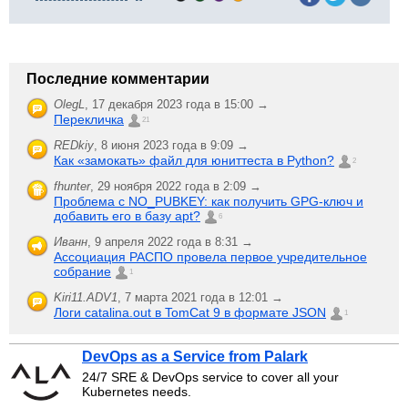
Последние комментарии
OlegL
,
17 декабря 2023 года в 15:00 →
Перекличка
21
REDkiy
,
8 июня 2023 года в 9:09 →
Как «замокать» файл для юниттеста в Python?
2
fhunter
,
29 ноября 2022 года в 2:09 →
Проблема с NO_PUBKEY: как получить GPG-ключ и
добавить его в базу apt?
6
Иванн
,
9 апреля 2022 года в 8:31 →
Ассоциация РАСПО провела первое учредительное
собрание
1
Kiri11.ADV1
,
7 марта 2021 года в 12:01 →
Логи catalina.out в TomCat 9 в формате JSON
1
DevOps as a Service from Palark
24/7 SRE & DevOps service to cover all your
Kubernetes needs.