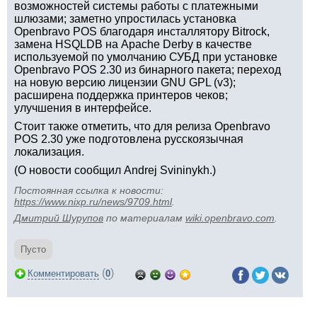
возможностей системы работы с платежными
шлюзами; заметно упростилась установка
Openbravo POS благодаря инсталлятору Bitrock,
замена HSQLDB на Apache Derby в качестве
используемой по умолчанию СУБД при установке
Openbravo POS 2.30 из бинарного пакета; переход
на новую версию лицензии GNU GPL (v3);
расширена поддержка принтеров чеков;
улучшения в интерфейсе.
Стоит также отметить, что для релиза Openbravo
POS 2.30 уже подготовлена русскоязычная
локализация.
(О новости сообщил Andrej Svininykh.)
Постоянная ссылка к новости:
https://www.nixp.ru/news/9709.html
.
Дмитрий Шурупов
по материалам
wiki.openbravo.com
.
Пусто
(
)
Комментировать
0