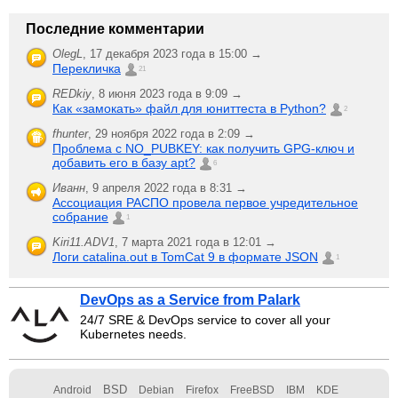
Последние комментарии
OlegL
,
17 декабря 2023 года в 15:00 →
Перекличка
21
REDkiy
,
8 июня 2023 года в 9:09 →
Как «замокать» файл для юниттеста в Python?
2
fhunter
,
29 ноября 2022 года в 2:09 →
Проблема с NO_PUBKEY: как получить GPG-ключ и
добавить его в базу apt?
6
Иванн
,
9 апреля 2022 года в 8:31 →
Ассоциация РАСПО провела первое учредительное
собрание
1
Kiri11.ADV1
,
7 марта 2021 года в 12:01 →
Логи catalina.out в TomCat 9 в формате JSON
1
DevOps as a Service from Palark
24/7 SRE & DevOps service to cover all your
Kubernetes needs.
BSD
Android
Debian
Firefox
FreeBSD
IBM
KDE