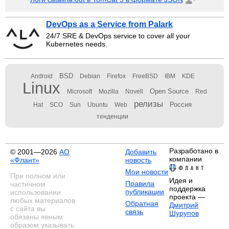
DevOps as a Service from Palark
24/7 SRE & DevOps service to cover all your
Kubernetes needs.
BSD
Android
Debian
Firefox
FreeBSD
IBM
KDE
Linux
Open Source
Microsoft
Mozilla
Novell
Red
релизы
Россия
Hat
SCO
Sun
Ubuntu
Web
тенденции
Разработано в
© 2001—2026
АО
Добавить
компании
«Флант»
новость
Мои новости
При полном или
Идея и
Правила
частичном
поддержка
публикации
использовании
проекта —
любых материалов
Обратная
Дмитрий
с сайта вы
связь
Шурупов
обязаны явным
образом указывать