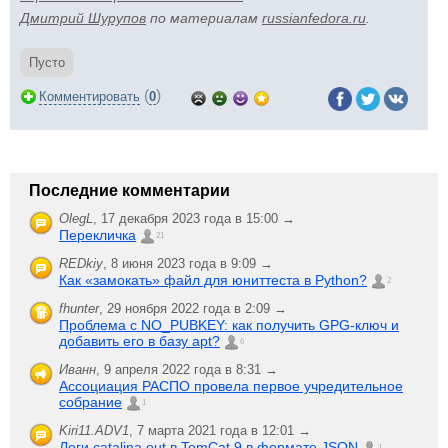
Дмитрий Шурупов
по материалам
russianfedora.ru
.
Пусто
(
)
Комментировать
0
Последние комментарии
OlegL
,
17 декабря 2023 года в 15:00 →
Перекличка
21
REDkiy
,
8 июня 2023 года в 9:09 →
Как «замокать» файл для юниттеста в Python?
2
fhunter
,
29 ноября 2022 года в 2:09 →
Проблема с NO_PUBKEY: как получить GPG-ключ и
добавить его в базу apt?
6
Иванн
,
9 апреля 2022 года в 8:31 →
Ассоциация РАСПО провела первое учредительное
собрание
1
Kiri11.ADV1
,
7 марта 2021 года в 12:01 →
Логи catalina.out в TomCat 9 в формате JSON
1