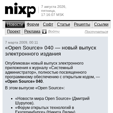
7 августа 2026,
пятница,
17:16:07 MSK
Новости
Форум
Софт
Статьи
Рецепты
Ссылки
Проект
Реклама
Войти
Постучаться
7 марта 2009, 00:11
«Open Source» 040 — новый выпуск
электронного издания
Опубликован новый выпуск электронного
приложения к журналу «Системный
администратор», полностью посвященного
программному обеспечению с открытым кодом, —
«Open Source» 040
.
В этом выпуске «Open Source»:
«Новости мира Open Source» (Дмитрий
Шурупов).
«Форум открытых технологий в
Екатеринбурге» (Никита Лялин).