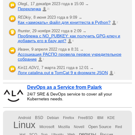
OlegL
,
17 декабря 2023 года в 15:00 →
Перекличка
21
REDkiy
,
8 июня 2023 года в 9:09 →
Как «замокать» файл для юниттеста в Python?
2
fhunter
,
29 ноября 2022 года в 2:09 →
Проблема с NO_PUBKEY: как получить GPG-ключ и
добавить его в базу apt?
6
Иванн
,
9 апреля 2022 года в 8:31 →
Ассоциация РАСПО провела первое учредительное
собрание
1
Kiri11.ADV1
,
7 марта 2021 года в 12:01 →
Логи catalina.out в TomCat 9 в формате JSON
1
DevOps as a Service from Palark
24/7 SRE & DevOps service to cover all your
Kubernetes needs.
BSD
Android
Debian
Firefox
FreeBSD
IBM
KDE
Linux
Open Source
Microsoft
Mozilla
Novell
Red
релизы
Россия
Hat
SCO
Sun
Ubuntu
Web