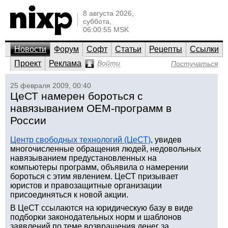
8 августа 2026,
суббота,
06:00:55 MSK
Новости
Форум
Софт
Статьи
Рецепты
Ссылки
Проект
Реклама
Войти
Постучаться
25 февраля 2009, 00:40
ЦеСТ намерен бороться с
навязыванием OEM-программ в
России
Центр свободных технологий (ЦеСТ)
, увидев
многочисленные обращения людей, недовольных
навязыванием предустановленных на
компьютеры программ, объявила о намерении
бороться с этим явлением. ЦеСТ призывает
юристов и правозащитные организации
присоединяться к новой акции.
В ЦеСТ ссылаются на юридическую базу в виде
подборки законодательных норм и шаблонов
заявлений по теме возвращения денег за