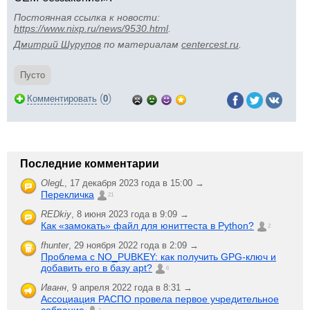
Постоянная ссылка к новости:
https://www.nixp.ru/news/9530.html
.
Дмитрий Шурупов
по материалам
centercest.ru
.
Пусто
(
)
Комментировать
0
Последние комментарии
OlegL
,
17 декабря 2023 года в 15:00 →
Перекличка
21
REDkiy
,
8 июня 2023 года в 9:09 →
Как «замокать» файл для юниттеста в Python?
2
fhunter
,
29 ноября 2022 года в 2:09 →
Проблема с NO_PUBKEY: как получить GPG-ключ и
добавить его в базу apt?
6
Иванн
,
9 апреля 2022 года в 8:31 →
Ассоциация РАСПО провела первое учредительное