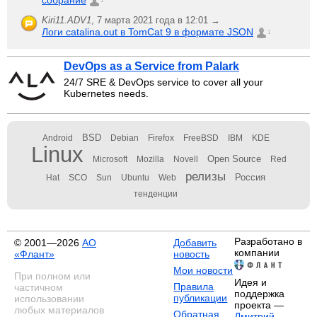
собрание
1
Kiri11.ADV1
,
7 марта 2021 года в 12:01 →
Логи catalina.out в TomCat 9 в формате JSON
1
DevOps as a Service from Palark
24/7 SRE & DevOps service to cover all your
Kubernetes needs.
BSD
Android
Debian
Firefox
FreeBSD
IBM
KDE
Linux
Open Source
Microsoft
Mozilla
Novell
Red
релизы
Россия
Hat
SCO
Sun
Ubuntu
Web
тенденции
Разработано в
© 2001—2026
АО
Добавить
компании
«Флант»
новость
Мои новости
При полном или
Идея и
Правила
частичном
поддержка
публикации
использовании
проекта —
любых материалов
Обратная
Дмитрий