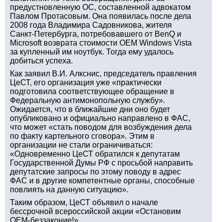
предустновленную ОС, составленной адвокатом
Павлом Протасовым. Она появилась после дела
2008 года Владимира Садовникова, жителя
Санкт-Петербурга, потребовавшего от BenQ и
Microsoft возврата стоимости OEM Windows Vista
за купленный им ноутбук. Тогда ему удалось
добиться успеха.
Как заявил В.И. Алкснис, председатель правления
ЦеСТ, его организация уже «практически
подготовила соответствующее обращение в
Федеральную антимонопольную службу».
Ожидается, что в ближайшие дни оно будет
опубликовано и официально направлено в ФАС,
что может «стать поводом для возбуждения дела
по факту картельного сговора». Этим в
организации не стали ограничиваться:
«Одновременно ЦеСТ обратился к депутатам
Государственной Думы РФ с просьбой направить
депутатские запросы по этому поводу в адрес
ФАС и в другие компетентные органы, способные
повлиять на данную ситуацию».
Таким образом, ЦеСТ объявил о начале
бессрочной всероссийской акции «Остановим
OEM-беззаконие!».