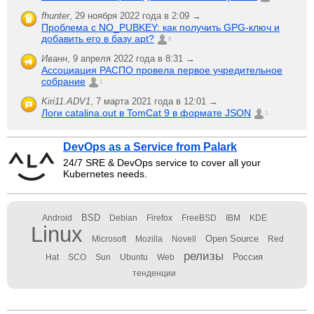
fhunter
,
29 ноября 2022 года в 2:09 →
Проблема с NO_PUBKEY: как получить GPG-ключ и
добавить его в базу apt?
6
Иванн
,
9 апреля 2022 года в 8:31 →
Ассоциация РАСПО провела первое учредительное
собрание
1
Kiri11.ADV1
,
7 марта 2021 года в 12:01 →
Логи catalina.out в TomCat 9 в формате JSON
1
DevOps as a Service from Palark
24/7 SRE & DevOps service to cover all your
Kubernetes needs.
BSD
Android
Debian
Firefox
FreeBSD
IBM
KDE
Linux
Open Source
Microsoft
Mozilla
Novell
Red
релизы
Россия
Hat
SCO
Sun
Ubuntu
Web
тенденции