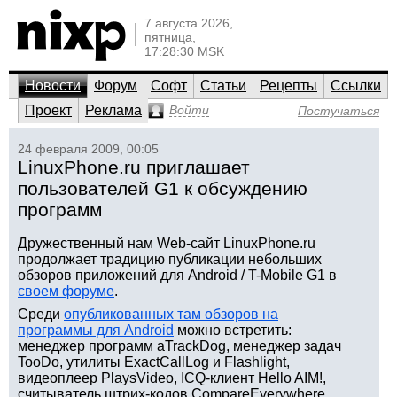
7 августа 2026,
пятница,
17:28:30 MSK
Новости
Форум
Софт
Статьи
Рецепты
Ссылки
Проект
Реклама
Войти
Постучаться
24 февраля 2009, 00:05
LinuxPhone.ru приглашает
пользователей G1 к обсуждению
программ
Дружественный нам Web-сайт LinuxPhone.ru
продолжает традицию публикации небольших
обзоров приложений для Android / T-Mobile G1 в
своем форуме
.
Среди
опубликованных там обзоров на
программы для Android
можно встретить:
менеджер программ aTrackDog, менеджер задач
TooDo, утилиты ExactCallLog и Flashlight,
видеоплеер PlaysVideo, ICQ-клиент Hello AIM!,
считыватель штрих-кодов CompareEverywhere,