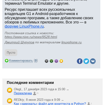
терминал Terminal Emulator и другие.
Ресурс приглашает всех русскоязычных
владельцев G1 и Android-разработчиков к
обсуждению программ, а также добавлению своих
обзоров о любимых приложениях. Все это — в
форуме LinuxPhone.ru
.
Постоянная ссылка к новости:
https://www.nixp.ru/news/9528.html
.
Дмитрий Шурупов
по материалам
linuxphone.ru
.
Пусто
(
)
Комментировать
0
Последние комментарии
OlegL
,
17 декабря 2023 года в 15:00 →
Перекличка
21
REDkiy
,
8 июня 2023 года в 9:09 →
Как «замокать» файл для юниттеста в Python?
2