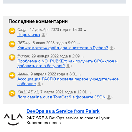
Последние комментарии
OlegL
,
17 декабря 2023 года в 15:00 →
Перекличка
21
REDkiy
,
8 июня 2023 года в 9:09 →
Как «замокать» файл для юниттеста в Python?
2
fhunter
,
29 ноября 2022 года в 2:09 →
Проблема с NO_PUBKEY: как получить GPG-ключ и
добавить его в базу apt?
6
Иванн
,
9 апреля 2022 года в 8:31 →
Ассоциация РАСПО провела первое учредительное
собрание
1
Kiri11.ADV1
,
7 марта 2021 года в 12:01 →
Логи catalina.out в TomCat 9 в формате JSON
1
DevOps as a Service from Palark
24/7 SRE & DevOps service to cover all your
Kubernetes needs.