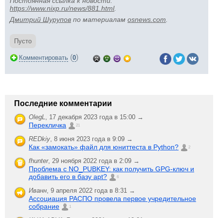
Постоянная ссылка к новости:
https://www.nixp.ru/news/881.html
.
Дмитрий Шурупов
по материалам
osnews.com
.
Пусто
(
)
Комментировать
0
Последние комментарии
OlegL
,
17 декабря 2023 года в 15:00 →
Перекличка
21
REDkiy
,
8 июня 2023 года в 9:09 →
Как «замокать» файл для юниттеста в Python?
2
fhunter
,
29 ноября 2022 года в 2:09 →
Проблема с NO_PUBKEY: как получить GPG-ключ и
добавить его в базу apt?
6
Иванн
,
9 апреля 2022 года в 8:31 →
Ассоциация РАСПО провела первое учредительное
собрание
1