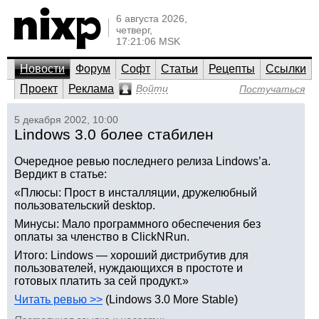
6 августа 2026,
четверг,
17:21:06 MSK
Новости
Форум
Софт
Статьи
Рецепты
Ссылки
Проект
Реклама
Войти
Постучаться
5 декабря 2002, 10:00
Lindows 3.0 более стабилен
Очередное ревью последнего релиза Lindows’а.
Вердикт в статье:
«Плюсы: Прост в инсталляции, дружелюбный
пользовательский desktop.
Минусы: Мало программного обеспечения без
оплаты за членство в ClickNRun.
Итого: Lindows — хороший дистрибутив для
пользователей, нуждающихся в простоте и
готовых платить за сей продукт.»
Читать ревью >>
(Lindows 3.0 More Stable)