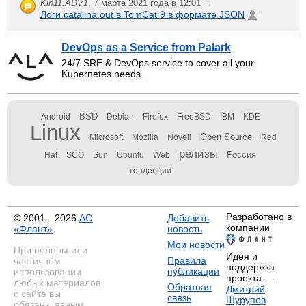
Kiri11.ADV1
,
7 марта 2021 года в 12:01 →
Логи catalina.out в TomCat 9 в формате JSON
1
DevOps as a Service from Palark
24/7 SRE & DevOps service to cover all your
Kubernetes needs.
BSD
Android
Debian
Firefox
FreeBSD
IBM
KDE
Linux
Open Source
Microsoft
Mozilla
Novell
Red
релизы
Россия
Hat
SCO
Sun
Ubuntu
Web
тенденции
Разработано в
© 2001—2026
АО
Добавить
компании
«Флант»
новость
Мои новости
При полном или
Идея и
Правила
частичном
поддержка
публикации
использовании
проекта —
любых материалов
Обратная
Дмитрий
с сайта вы
связь
Шурупов
обязаны явным