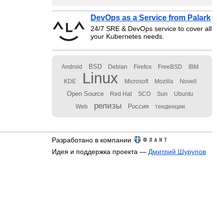
DevOps as a Service from Palark
24/7 SRE & DevOps service to cover all
your Kubernetes needs.
BSD
Android
Debian
Firefox
FreeBSD
IBM
Linux
KDE
Microsoft
Mozilla
Novell
Open Source
Red Hat
SCO
Sun
Ubuntu
релизы
Россия
Web
тенденции
Разработано в компании
Идея и поддержка проекта —
Дмитрий Шурупов