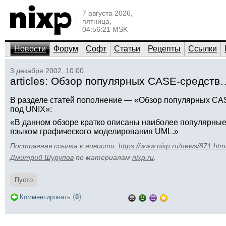
7 августа 2026,
пятница,
04:56:21 MSK
Новости
Форум
Софт
Статьи
Рецепты
Ссылки
3 декабря 2002, 10:00
articles: Обзор популярных CASE-средств
В разделе статей пополнение — «Обзор популярных CA
под UNIX»:
«В данном обзоре кратко описаны наиболее популярные
языком графического моделирования UML.»
Постоянная ссылка к новости:
https://www.nixp.ru/news/871.htm
Дмитрий Шурупов
по материалам
nixp.ru
.
Пусто
(
)
Комментировать
0