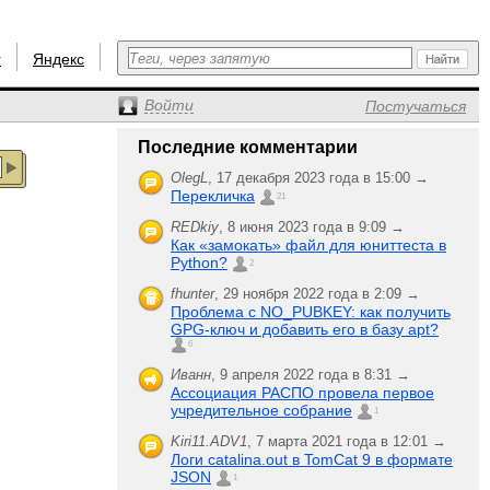
r
Яндекс
Войти
Постучаться
Последние комментарии
OlegL
,
17 декабря 2023 года в 15:00 →
Перекличка
21
REDkiy
,
8 июня 2023 года в 9:09 →
Как «замокать» файл для юниттеста в
Python?
2
fhunter
,
29 ноября 2022 года в 2:09 →
Проблема с NO_PUBKEY: как получить
GPG-ключ и добавить его в базу apt?
6
Иванн
,
9 апреля 2022 года в 8:31 →
Ассоциация РАСПО провела первое
учредительное собрание
1
Kiri11.ADV1
,
7 марта 2021 года в 12:01 →
Логи catalina.out в TomCat 9 в формате
JSON
1