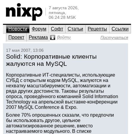
7 августа 2026,
пятница,
06:24:28 MSK
Новости
Форум
Софт
Статьи
Рецепты
Ссылки
Проект
Реклама
Войти
Постучаться
17 мая 2007, 13:06
Solid: Корпоративные клиенты
жалуются на MySQL
Корпоративные ИТ-специалисты, использующие
СУБД с открытым кодом MySQL, жалуются на
нехватку масштабируемости, автоматизации и
ряда других достоинств. Таковы результаты
опроса, проведённого компанией Solid Information
Technology на апрельской выставке-конференции
2007 MySQL Conference & Expo.
Более 70% опрошенных сказали, что предпочли
бы использовать другое, цельное
автоматизированное решение, вместо
настраиваемого модульного. В списке