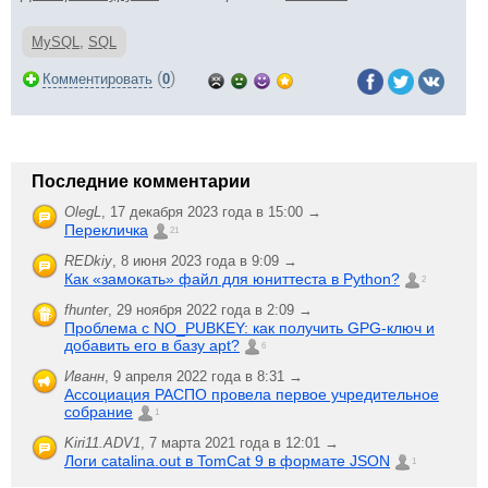
MySQL
,
SQL
(
)
Комментировать
0
Последние комментарии
OlegL
,
17 декабря 2023 года в 15:00 →
Перекличка
21
REDkiy
,
8 июня 2023 года в 9:09 →
Как «замокать» файл для юниттеста в Python?
2
fhunter
,
29 ноября 2022 года в 2:09 →
Проблема с NO_PUBKEY: как получить GPG-ключ и
добавить его в базу apt?
6
Иванн
,
9 апреля 2022 года в 8:31 →
Ассоциация РАСПО провела первое учредительное
собрание
1
Kiri11.ADV1
,
7 марта 2021 года в 12:01 →
Логи catalina.out в TomCat 9 в формате JSON
1