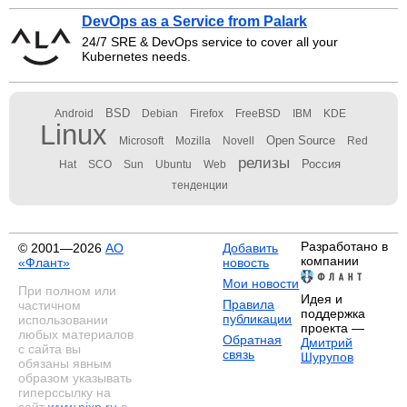
DevOps as a Service from Palark
24/7 SRE & DevOps service to cover all your
Kubernetes needs.
BSD
Android
Debian
Firefox
FreeBSD
IBM
KDE
Linux
Open Source
Microsoft
Mozilla
Novell
Red
релизы
Россия
Hat
SCO
Sun
Ubuntu
Web
тенденции
Разработано в
© 2001—2026
АО
Добавить
компании
«Флант»
новость
Мои новости
При полном или
Идея и
Правила
частичном
поддержка
публикации
использовании
проекта —
любых материалов
Обратная
Дмитрий
с сайта вы
связь
Шурупов
обязаны явным
образом указывать
гиперссылку на