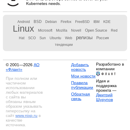
Kubernetes needs.
BSD
Android
Debian
Firefox
FreeBSD
IBM
KDE
Linux
Open Source
Microsoft
Mozilla
Novell
Red
релизы
Россия
Hat
SCO
Sun
Ubuntu
Web
тенденции
Разработано в
© 2001—2026
АО
Добавить
компании
«Флант»
новость
Мои новости
При полном или
Идея и
Правила
частичном
поддержка
публикации
использовании
проекта —
любых материалов
Обратная
Дмитрий
с сайта вы
связь
Шурупов
обязаны явным
образом указывать
гиперссылку на
сайт
www.nixp.ru
в
качестве
источника.