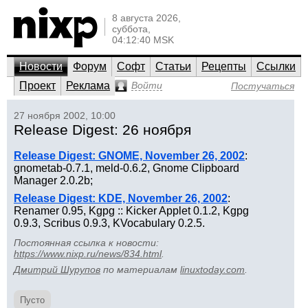
8 августа 2026,
суббота,
04:12:40 MSK
Новости
Форум
Софт
Статьи
Рецепты
Ссылки
Проект
Реклама
Войти
Постучаться
27 ноября 2002, 10:00
Release Digest: 26 ноября
Release Digest: GNOME, November 26, 2002
:
gnometab-0.7.1, meld-0.6.2, Gnome Clipboard
Manager 2.0.2b;
Release Digest: KDE, November 26, 2002
:
Renamer 0.95, Kgpg :: Kicker Applet 0.1.2, Kgpg
0.9.3, Scribus 0.9.3, KVocabulary 0.2.5.
Постоянная ссылка к новости:
https://www.nixp.ru/news/834.html
.
Дмитрий Шурупов
по материалам
linuxtoday.com
.
Пусто