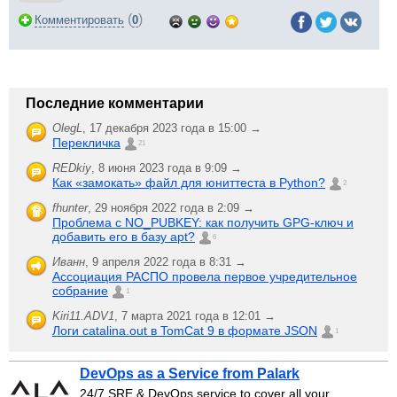
(
)
Комментировать
0
Последние комментарии
OlegL
,
17 декабря 2023 года в 15:00 →
Перекличка
21
REDkiy
,
8 июня 2023 года в 9:09 →
Как «замокать» файл для юниттеста в Python?
2
fhunter
,
29 ноября 2022 года в 2:09 →
Проблема с NO_PUBKEY: как получить GPG-ключ и
добавить его в базу apt?
6
Иванн
,
9 апреля 2022 года в 8:31 →
Ассоциация РАСПО провела первое учредительное
собрание
1
Kiri11.ADV1
,
7 марта 2021 года в 12:01 →
Логи catalina.out в TomCat 9 в формате JSON
1
DevOps as a Service from Palark
24/7 SRE & DevOps service to cover all your