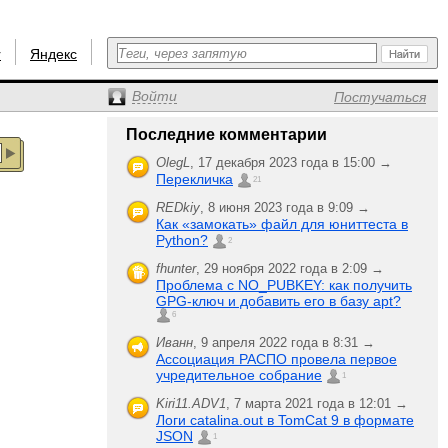
r
Яндекс
Войти
Постучаться
Последние комментарии
OlegL
,
17 декабря 2023 года в 15:00 →
Перекличка
21
REDkiy
,
8 июня 2023 года в 9:09 →
Как «замокать» файл для юниттеста в
Python?
2
fhunter
,
29 ноября 2022 года в 2:09 →
Проблема с NO_PUBKEY: как получить
GPG-ключ и добавить его в базу apt?
6
Иванн
,
9 апреля 2022 года в 8:31 →
Ассоциация РАСПО провела первое
учредительное собрание
1
Kiri11.ADV1
,
7 марта 2021 года в 12:01 →
Логи catalina.out в TomCat 9 в формате
JSON
1