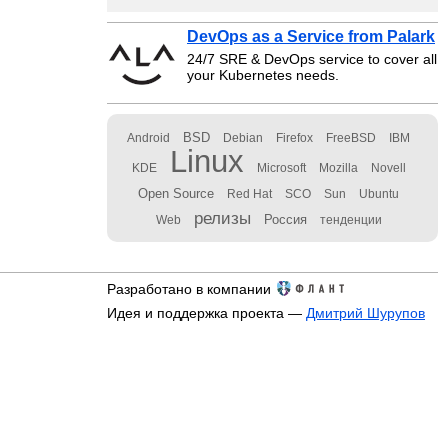
DevOps as a Service from Palark
24/7 SRE & DevOps service to cover all
your Kubernetes needs.
BSD
Android
Debian
Firefox
FreeBSD
IBM
Linux
KDE
Microsoft
Mozilla
Novell
Open Source
Red Hat
SCO
Sun
Ubuntu
релизы
Россия
Web
тенденции
Разработано в компании
Идея и поддержка проекта —
Дмитрий Шурупов