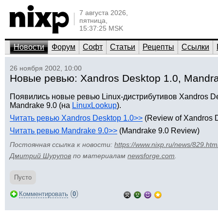
7 августа 2026,
пятница,
15:37:25 MSK
Новости
Форум
Софт
Статьи
Рецепты
Ссылки
26 ноября 2002, 10:00
Новые ревью: Xandros Desktop 1.0, Mandra
Появились новые ревью Linux-дистрибутивов Xandros De
Mandrake 9.0 (на
LinuxLookup
).
Читать ревью Xandros Desktop 1.0>>
(Review of Xandros D
Читать ревью Mandrake 9.0>>
(Mandrake 9.0 Review)
Постоянная ссылка к новости:
https://www.nixp.ru/news/829.htm
Дмитрий Шурупов
по материалам
newsforge.com
.
Пусто
(
)
Комментировать
0