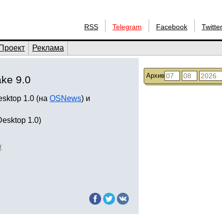
RSS
Telegram
Facebook
Twitte
Проект
Реклама
Архив
ke 9.0
sktop 1.0 (на
OSNews
) и
esktop 1.0)
l
.